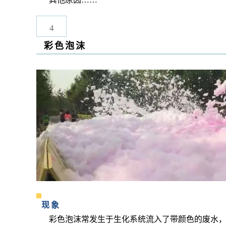
4
彩色泡沫
现象
彩色泡沫常发生于生化系统流入了带颜色的废水