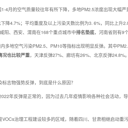
国1-4月的空气质量较往年有所下降，多地PM2.5浓度出现大幅
降4.7%；平均重度及以上污染天数比例为3. 6%，同比上升2.
咸阳、西安、渭南在168个重点城市中
排名垫底
，河南省则有9
内多地空气污染PM2.5、PM10等指标出现明显反弹。其中PM2
情况也比较严重
，天津反弹27%、廊坊有26%、北京反弹24.8%
染标志物强势反弹，到底是什么原因？
较2022年反弹是正常的，因为过去几年疫情影响各种社会活动
是VOCs治理工程建设较多的区域，随着四川、甘肃相继启动重污