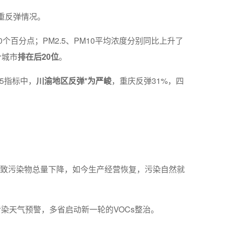
严重反弹情况。
0个百分点；PM2.5、PM10平均浓度分别同比上升了
个城市
排在后20位
。
.5指标中，
川渝地区反弹*为严峻
，重庆反弹31%，四
。
，导致污染物总量下降，如今生产经营恢复，污染自然就
染天气预警，多省启动新一轮的VOCs整治。