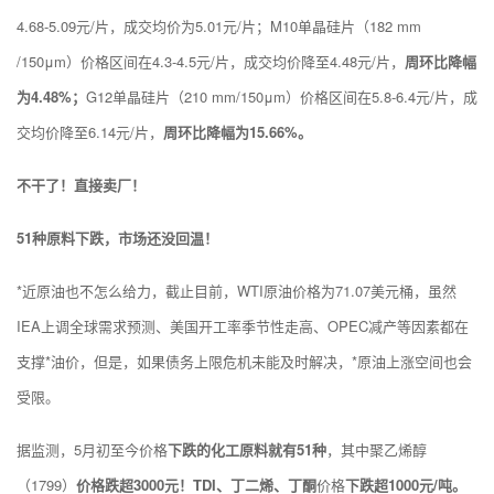
4.68-5.09元/片，成交均价为5.01元/片；M10单晶硅片（182 mm
/150μm）价格区间在4.3-4.5元/片，成交均价降至4.48元/片，
周环比降幅
为4.48%；
G12单晶硅片（210 mm/150μm）价格区间在5.8-6.4元/片，成
交均价降至6.14元/片，
周环比降幅为15.66%。
不干了！直接卖厂！
51种原料下跌，市场还没回温！
*近原油也不怎么给力，截止目前，WTI原油价格为71.07美元桶，虽然
IEA上调全球需求预测、美国开工率季节性走高、OPEC减产等因素都在
支撑*油价，但是，如果债务上限危机未能及时解决，*原油上涨空间也会
受限。
据监测，5月初至今价格
下跌的化工原料就有51种
，其中聚乙烯醇
（1799）
价格跌超3000元！TDI、丁二烯、丁酮
价格
下跌超1000元/吨。