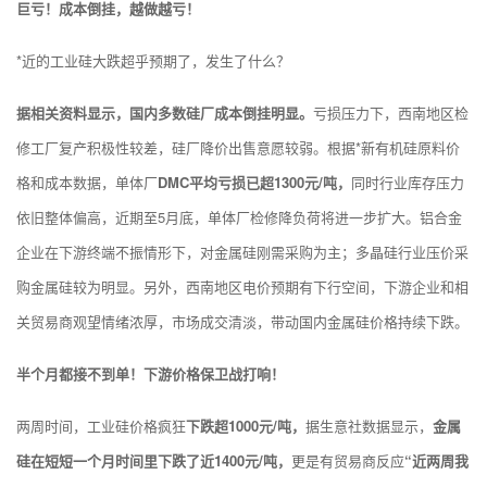
巨亏！成本倒挂，越做越亏！
*近的工业硅大跌超乎预期了，发生了什么？
据相关资料显示，国内多数硅厂成本倒挂明显。
亏损压力下，西南地区检
修工厂复产积极性较差，硅厂降价出售意愿较弱。根据*新有机硅原料价
格和成本数据，单体厂
DMC平均亏损已超1300元/吨，
同时行业库存压力
依旧整体偏高，近期至5月底，单体厂检修降负荷将进一步扩大。铝合金
企业在下游终端不振情形下，对金属硅刚需采购为主；多晶硅行业压价采
购金属硅较为明显。另外，西南地区电价预期有下行空间，下游企业和相
关贸易商观望情绪浓厚，市场成交清淡，带动国内金属硅价格持续下跌。
半个月都接不到单！下游价格保卫战打响！
两周时间，工业硅价格疯狂
下跌超1000元/吨，
据生意社数据显示，
金属
硅在短短一个月时间里下跌了近1400元/吨，
更是有贸易商反应
“近两周我