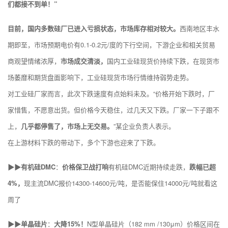
们都接不到单！”
目前，国内多数硅厂已进入亏损状态，市场库存相对较大。
西南地区丰水
期即至，市场预期电价有0.1-0.2元/度的下行空间，下游企业和相关贸易
商观望情绪浓厚，
市场成交清淡，
国内工业硅现货价持续下跌，在现货市
场萎靡和期货盘面影响下，工业硅现货市场行情维持弱势走势。
对工业硅厂家而言，此次下跌速度有点始料未及。“价格开始下跌时，厂
家惜售，不愿意出货。但价格今天稳住，过几天又下跌。厂家一下子跟不
上，
几乎都停售了，市场上无交易。
”某企业负责人表示。
在上游材料下跌的带动下，多个下游也迎来了下跌。
▶▶有机硅DMC
：
价格保卫战打响
有机硅DMC近期持续走跌，
跌幅已超
4%，
现主流DMC报价14300-14600元/吨，是否能保住14000元/吨就看这
周了
▶▶单晶硅片
：
大降15%！
N型单晶硅片（182 mm /130μm）价格区间在