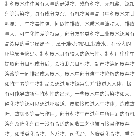
制药废水往往含有大量的悬浮物、残留药物、无机盐、添加
剂等污染物，具有成分复杂、有机物含量高（中药废水尤其
明显）、生物毒性强、间歇性排放、水质水量波动大、排放
量大、可生化性差等特点，部分发酵类药物工业废水还含有
高浓度的重金属离子 ，属于难处理的工业废水，有较大的
环境安全隐患。制药废水具有较大的危害性。制药厂往往在
提取部分目标成分后，会将剩余目标物、副产物连同废弃物
溶液等一同排出成为废水，废水中部分难生物降解的废弃物
如抗生素等生物制品会通过食物链富集并*终进入人体，极
有可能导致新型抗药性的出现；一些废水中的污染物如汞、
砷化物等还可以通过呼吸道、皮肤接触进入生物体，造成致
畸、致突变等毒害作用；部分药物生产过程中所用到的有机
溶剂及催化剂由于没有合适的回收工艺也被直接当作废弃
物，如酚类化合物、苯系物、卤代烃、苯胺类化合物、重金