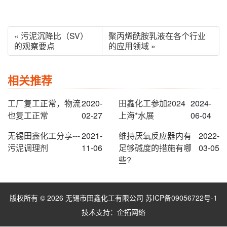
« 污泥沉降比（SV）
聚丙烯酰胺乳液在各个行业
的观察要点
的应用领域 »
相关推荐
工厂复工正常，物流
2020-
田鑫化工参加2024
2024-
也复工正常
02-27
上海*水展
06-04
无锡田鑫化工分享---
2021-
维持厌氧反应器内有
2022-
污泥调理剂
11-06
足够碱度的措施有哪
03-05
些?
版权所有 © 2026 无锡市田鑫化工有限公司
苏ICP备09056722号-1
技术支持：
企拓网络