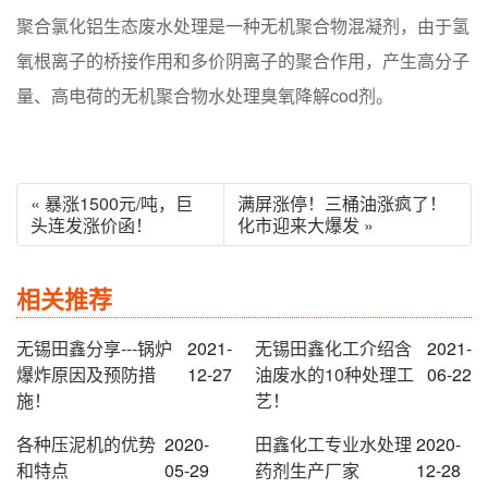
聚合氯化铝生态废水处理是一种无机聚合物混凝剂，由于氢
氧根离子的桥接作用和多价阴离子的聚合作用，产生高分子
量、高电荷的无机聚合物水处理臭氧降解cod剂。
« 暴涨1500元/吨，巨
满屏涨停！三桶油涨疯了！
头连发涨价函！
化市迎来大爆发 »
相关推荐
无锡田鑫分享---锅炉
2021-
无锡田鑫化工介绍含
2021-
爆炸原因及预防措
12-27
油废水的10种处理工
06-22
施！
艺！
各种压泥机的优势
2020-
田鑫化工专业水处理
2020-
和特点
05-29
药剂生产厂家
12-28