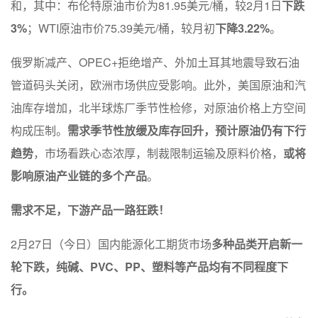
和，其中：布伦特原油市价为81.95美元/桶，较2月1日
下跌
3%
；WTI原油市价75.39美元/桶，较月初
下降3.22%
。
俄罗斯减产、OPEC+拒绝增产、外加土耳其地震导致石油
管道码头关闭，欧洲市场供应受影响。此外，美国原油和汽
油库存增加，北半球炼厂季节性检修，对原油价格上方空间
构成压制。
需求季节性放缓及库存回升，预计原油仍有下行
趋势
，市场看跌心态浓厚，制裁限制运输及原料价格，
或将
影响原油产业链的多个产品
。
需求不足，下游产品一路狂跌！
2月27日（今日）国内能源化工期货市场
多种品类开启新一
轮下跌，纯碱、PVC、PP、塑料等产品均有不同程度下
行。