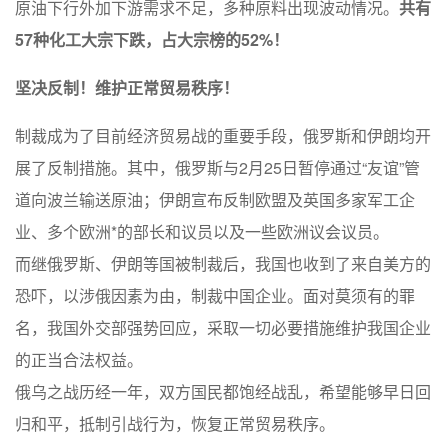
原油下行外加下游需求不足，多种原料出现波动情况。
共有
57种化工大宗下跌，占大宗榜的52%！
坚决反制！维护正常贸易秩序！
制裁成为了目前经济贸易战的重要手段，俄罗斯和伊朗均开
展了反制措施。其中，俄罗斯与2月25日暂停通过“友谊”管
道向波兰输送原油；伊朗宣布反制欧盟及英国多家军工企
业、多个欧洲*的部长和议员以及一些欧洲议会议员。
而继俄罗斯、伊朗等国被制裁后，我国也收到了来自美方的
恐吓，以涉俄因素为由，制裁中国企业。面对莫须有的罪
名，我国外交部强势回应，采取一切必要措施维护我国企业
的正当合法权益。
俄乌之战历经一年，双方国民都饱经战乱，希望能够早日回
归和平，抵制引战行为，恢复正常贸易秩序。