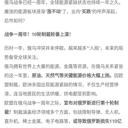
俄乌战争已经一周年，全球能源紧缺状态也持续一年之久。
魔涨的能源板块逐渐“
涨不动
”了，业内“
买跌
”的呼声渐起，
后市如何？
战争一周年！10轮制裁轮番上演！
历时一年，俄乌冲突并未停歇。越来越多*“入局”，未来的局
势备受全球关注。
俄乌拥有世界上大量的能源、金属等资源，在俄乌关系紧张
的这一年里，
原油、天然气等关键能源价格大幅上扬。
因欧
盟制裁，欧洲多国出现能源紧缺的情况，不仅生产经营停
滞，连当地居民的生活供暖、供电都受到影响。
欧盟在俄乌战争一周年之际，
宣布对俄罗斯进行第十轮制
裁！
制裁涵盖经济领域多个方面，包括限制导弹、无人机、
直升机、稀土金属、电子电路等，
或导致俄罗斯损失110亿