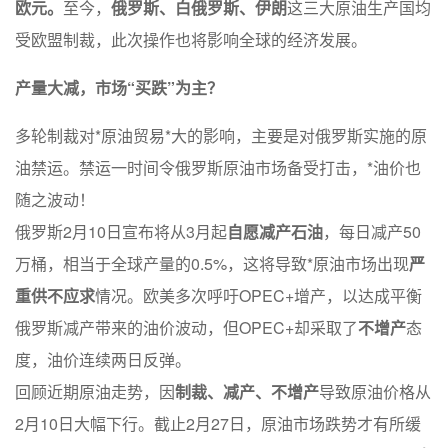
欧元。
至今，
俄罗斯、白俄罗斯、伊朗
这三大原油生产国均
受欧盟制裁，此次操作也将影响全球的经济发展。
产量大减，市场“买跌”为主？
多轮制裁对*原油贸易*大的影响，主要是对俄罗斯实施的原
油禁运。禁运一时间令俄罗斯原油市场备受打击，*油价也
随之波动！
俄罗斯2月10日宣布将从3月起
自愿减产石油
，每日减产50
万桶，相当于全球产量的0.5%，这将导致*原油市场出现
严
重供不应求
情况。欧美多次呼吁OPEC+增产，以达成平衡
俄罗斯减产带来的油价波动，但OPEC+却采取了
不增产
态
度，油价连续两日反弹。
回顾近期原油走势，因
制裁、减产、不增产
导致原油价格从
2月10日大幅下行。截止2月27日，原油市场跌势才有所缓