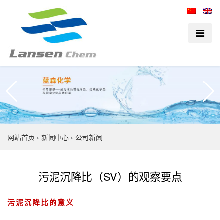
网站首页
›
新闻中心
›
公司新闻
污泥沉降比（SV）的观察要点
污泥沉降比的意义