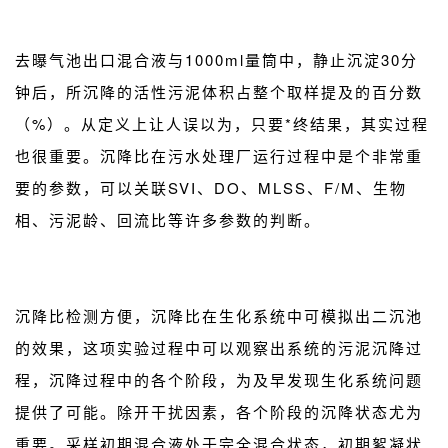
去曝气池出口混合液与1000ml量筒中，静止沉淀30分
钟后，所沉降的活性污泥体积占整个取样提及的百分数
（%）。从定义上让人误以为，只要*终结果，其实过程
也很重要。沉降比在污水处理厂运行过程中是个非常重
要的参数，可以关联SVI、DO、MLSS、F/M、生物
相、污泥龄、回流比等许多参数的判断。
沉降比检测方便，沉降比在生化系统中可模拟出二沉池
的效果，这项实验过程中可以观察出系统的污泥沉降过
程，沉降过程中的各个阶段，为及早发现生化系统问题
提供了可能。除开干扰因素，各个阶段的沉降状态尤为
重要。采样初期混合液处于完全混合状态，初期絮凝状