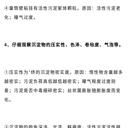
④量筒壁粘挂有活性污泥絮体颗粒。原因：活性污泥老
化；曝气过度。
4、仔细观察沉淀物的压实性、色泽、卷毡度、气泡等。
①压实性为*终的沉淀物密实度。原因：惰性物含量越多
越密实；污泥负荷高低越低越密实；曝气程度过度则
差；污泥是否中毒细碎密实；丝状菌膨胀随膨胀度而变
化。
②沉淀物的颜色深浅、光泽、鲜艳度。活性污泥活性越