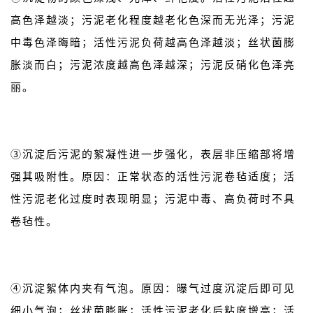
高色泽越淡；污泥老化程度越老化色深而无光泽；污泥
中毒色泽晦暗；活性污泥负荷越高色泽越淡；丝状菌膨
胀淡而白；污泥浓度越高色泽越深；污泥反硝化色泽亮
丽。
③沉淀后污泥的絮凝性进一步强化，表层非压缩部将增
强其吸附性。原因：正常状态的活性污泥卷毡适度；活
性污泥老化过度时表现明显；污泥中毒、高负荷时不具
卷毡性。
④沉淀絮体内夹有气泡。原因：曝气过度沉淀后即可见
细小气泡；丝状菌膨胀；活性污泥老化后粘度增高；活