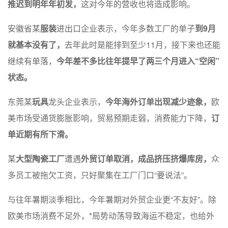
推迟到明年年初发，
这对今年的营收也将造成影响。
安徽省某
服装
进出口企业表示，今年多数工厂的单子
到9月
就基本没有了，
去年此时是能排到至少11月，接下来也还能
继续有单落，
今年差不多比往年提早了两三个月进入“空闲”
状态。
东莞某
玩具
龙头企业表示，
今年海外订单出现减少迹象，
欧
美市场受通货膨胀影响，贸易预期走弱，消费能力下降，
订
单近期有所下滑。
某
大型陶瓷工厂
遭遇
外贸订单取消，成品挤压挤爆库房，
众
多员工被拖欠工资，只好聚集在工厂门口“要说法”。
与往年暑期淡季相比，今年暑期对外贸企业更“不友好”。除
欧美市场消费不足外，*局势动荡导致海运不稳定，也给外