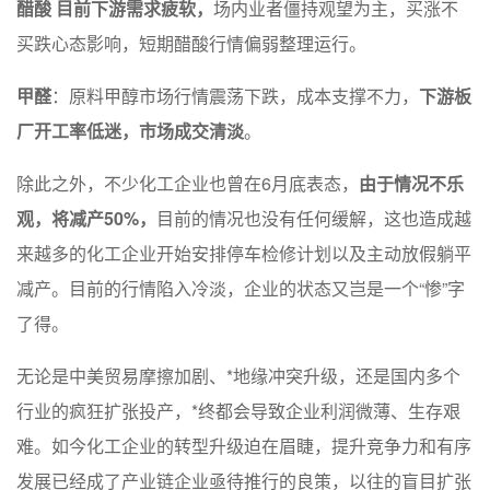
醋酸 目前下游需求疲软，
场内业者僵持观望为主，买涨不
买跌心态影响，短期醋酸行情偏弱整理运行。
甲醛
：原料甲醇市场行情震荡下跌，成本支撑不力，
下游板
厂开工率低迷，市场成交清淡
。
除此之外，不少化工企业也曾在6月底表态，
由于情况不乐
观，将减产50%，
目前的情况也没有任何缓解，这也造成越
来越多的化工企业开始安排停车检修计划以及主动放假躺平
减产。目前的行情陷入冷淡，企业的状态又岂是一个“惨”字
了得。
无论是中美贸易摩擦加剧、*地缘冲突升级，还是国内多个
行业的疯狂扩张投产，*终都会导致企业利润微薄、生存艰
难。如今化工企业的转型升级迫在眉睫，提升竞争力和有序
发展已经成了产业链企业亟待推行的良策，以往的盲目扩张