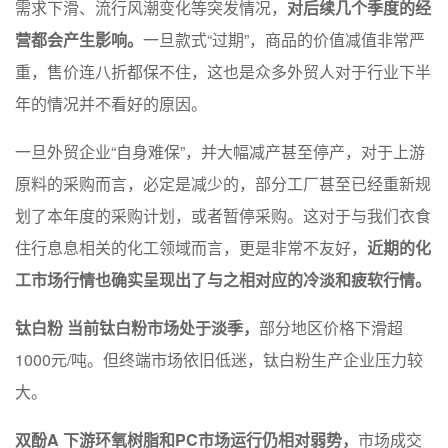
需求下滑、流行风潮变化等突发情况，
对后续几个季度的经
营都会产生影响。
一旦款式“过期”，商品的价值减值非常严
重，售价连八折都保不住，这也是众多外贸人对于行业下半
年的情况并不看好的原因。
一旦外贸企业“自身难保”，并大幅减产甚至停产，对于上游
原料的采购而言，必定是减少的，部分工厂甚至已经重新规
划了本年度的采购计划，或者暂停采购。这对于与我们衣食
住行息息相关的化工领域而言，更是非常不友好，
近期的化
工市场行情也确实呈现出了与之相对应的冷淡和疲软行情。
钛白粉
当前钛白粉市场处于淡季，
部分地区价格下滑超
1000元/吨。但终端市场依旧低迷，钛白粉生产企业压力较
大。
双酚A
下游环氧树脂和PC市场运行仍相对弱势，
市场成交