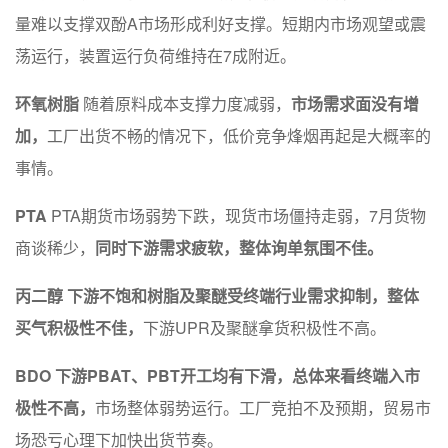
量难以支撑双酚A市场形成利好支撑。短期内市场观望或震
荡运行，装置运行负荷维持在7成附近。
环氧树脂
随着原料成本支撑力度减弱，
市场需求面没有增
加，
工厂出货不畅的情况下，低价竞争烽烟再起是大概率的
事情。
PTA
PTA期货市场弱势下跌，现货市场僵持走弱，7月货物
商谈稀少，
同时下游需求疲软，整体询单氛围不佳。
丙二醇
下游不饱和树脂及聚醚受终端行业需求抑制，整体
买气积极性不佳，
下游UPR及聚醚拿货积极性不高。
BDO
下游PBAT、PBT开工均有下滑，总体来看终端入市
极性不高，
市场整体弱势运行。工厂竞拍不及预期，贸易市
场恐亏心理下加快出货节奏。