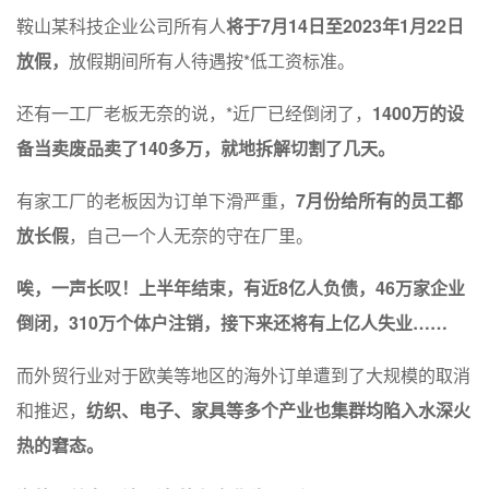
鞍山某科技企业公司所有人
将于7月14日至2023年1月22日
放假，
放假期间所有人待遇按*低工资标准。
还有一工厂老板无奈的说，*近厂已经倒闭了，
1400万的设
备当卖废品卖了140多万，就地拆解切割了几天。
有家工厂的老板因为订单下滑严重，
7月份给所有的员工都
放长假
，自己一个人无奈的守在厂里。
唉，一声长叹！上半年结束，有近8亿人负债，46万家企业
倒闭，310万个体户注销，接下来还将有上亿人失业……
而外贸行业对于欧美等地区的海外订单遭到了大规模的取消
和推迟，
纺织、电子、家具等多个产业也集群均陷入水深火
热的窘态。