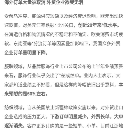
海外订单大量被取消
外贸企业欲哭无泪
受俄乌冲突、能源供应短缺以及经济衰退影响，欧元出现快
速贬值，对美元汇率跌破1比1关口，
创近20年来*低水平。
在海运价格和物流情况的不稳定和不确定、欧美消费市场疲
软、东南亚等*分流订单等因素叠加影响下，我国众多外贸
企业
订单量明显下降。
服装
领域，从品牌服饰行业上市公司公布的上半年业绩预警
来看，服饰行业似乎交出了*差成绩单。业内人士表示，大
家都知道业绩会不好看，但是这样的降幅依旧出乎意料，
本
来预想的是50%左右。
纺织
领域，自从美国禁止新疆棉政策实施以来，对外贸出口
企业造成的压力更大。
下游订单明显减少，外贸长单、大单
逐渐消失，
客户更多订购的是一些短单、小单。目前江浙地