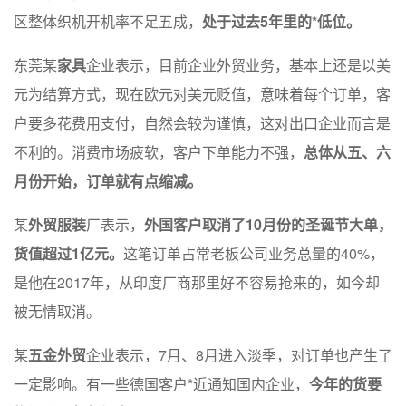
区整体织机开机率不足五成，
处于过去5年里的*低位。
东莞某
家具
企业表示，目前企业外贸业务，基本上还是以美
元为结算方式，现在欧元对美元贬值，意味着每个订单，客
户要多花费用支付，自然会较为谨慎，这对出口企业而言是
不利的。消费市场疲软，客户下单能力不强，
总体从五、六
月份开始，订单就有点缩减。
某
外贸服装
厂表示，
外国客户取消了10月份的圣诞节大单，
货值超过1亿元。
这笔订单占常老板公司业务总量的40%，
是他在2017年，从印度厂商那里好不容易抢来的，如今却
被无情取消。
某
五金外贸
企业表示，7月、8月进入淡季，对订单也产生了
一定影响。有一些德国客户*近通知国内企业，
今年的货要