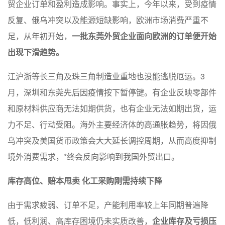
贸企业订单和盈利造成影响。事实上，今年以来，受到疫情
反复、俄乌冲突以及能源短缺影响，欧洲市场消费严重不
足，从年初开始，
一批东莞外贸企业面向欧洲的订单便开始
出现下滑趋势。
江沪浙等长三角及珠三角制造业重地也没能逃脱厄运。3
月，深圳和东莞先后因疫情按下暂停键。有企业反映零部件
和原材料供应商无法如期供货，也有企业无法如期出货，运
力不足、行动受阻。海外主要经济体的高通胀趋势，将因俄
乌冲突及美国货币政策会大大延长调控周期，从而高度抑制
境外消费需求，*终会反向影响到我国外贸出口。
库存高位、赔本甩卖
化工采购刚需持续下降
由于需求疲弱、订单不足，产能利用率较上年同期普遍降
低，低利润、高库存困境仍未实质改善，
企业库存及亏损压