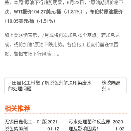
盖，本周*原油下行趋势明显，6月23日，*原油期货价格下
跌，
WTI报价104.27美元/桶（-1.81%），布伦特原油报价
110.05
美元/桶（-1.51%）
加上美联储表示，7月或将再次加息75个基点。若加息达
成，或将加速*原油下跌走势。各位化工老友们需谨慎囤
货，警惕市场下行风险
。
« 田鑫化工带您了解脱色剂解决印染废水
橡胶隔离
的处理问题
剂 »
相关推荐
无锡田鑫化工---01版
2021-
污水处理菌种反应原
2020-
脱色絮凝剂
01-12
理及影响因素！
11-03