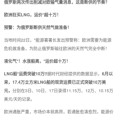
俄罗斯两次传出削减对欧输气量消息，这是断供的节奏？
欧洲狂买LNG，运价*超十万！
预警：为俄罗斯断供天然气做准备！
当地时间22日，*能源署署长发出预警称：欧洲需要为能源
危机做准备，为防止俄罗斯输往欧洲的天然气完全中断！
液化气*！水涨船高，*运价超十万！
LNG船*运费突破10万!!
据时代财经提供的数据显示，
6月以
来，17.4万立方米LNG船的现货运费已正式突破10万美
元，
分别在3日、10日、17日录得11.15万、12万、10.15万
美元/天的记录。
欧洲通胀严重，市场价本就高昂，若通胀愈演愈烈，能源价