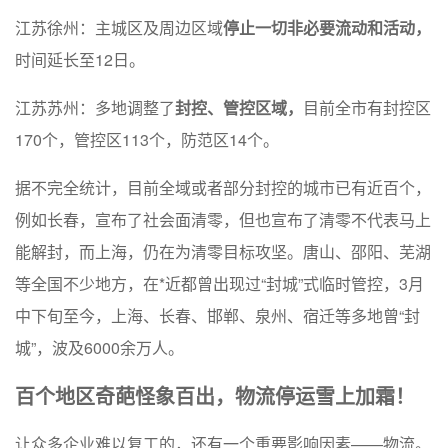
江苏徐州：主城区及周边区域
停止一切非必要流动和活动，
时间延长至12日。
江苏苏州：多地调整了
封控、管控区域，
目前全市有封控区
170个，管控区113个，防范区14个。
据不完全统计，目前全域或者部分封控的城市已有近百个，
例如长春，宣布了社会面清零，但也宣布了清零不代表马上
能解封，而上海，仍在为清零目标攻坚。唐山、邵阳、芜湖
等全国不少地方，在*近都曾出现过“封城”式临时管控，3月
中下旬至今，上海、长春、邯郸、泉州、宿迁等多地曾“封
城”，波及6000余万人。
百个地区奇葩怪象百出，物流停运雪上加霜！
让众多企业难以复工的，还有一个重要影响因素——物流。