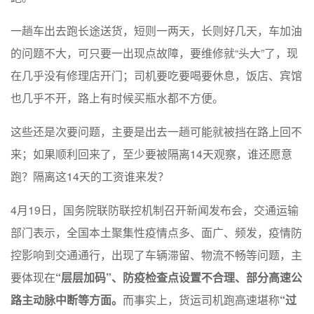
一趟车出去跑长途送货，短则一两天，长则好几天，车加油
的问题不大，可只要一出现点故障，要维修就“头大”了，现
在几乎没有修理店开门；司机要吃要喝要休息，饭店、宾馆
也几乎不开，路上有时候买瓶水都不方便。
这些还是次要问题，主要是出去一趟可能就被挡在路上回不
来；如果顺利回来了，至少要被隔离14天观察，谁还愿意
跑？隔离这14天的工资谁来发？
4月19日，国务院联防联控机制召开新闻发布会，交通运输
部门表示，全国本土聚集性疫情点多、面广、频发，疫情防
控影响到交通通行，出现了车辆滞留、物流不畅等问题，主
要体现在
“层层加码”、防疫检查点设置不合理、部分高速公
路主动脉中断等方面。
而事实上，货运司机跑高速堪称
“过