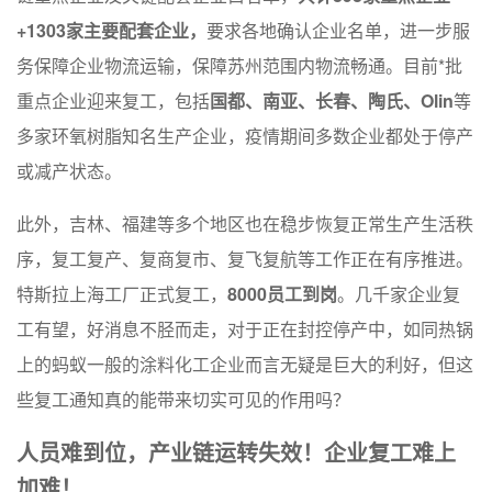
+1303家主要配套企业，
要求各地确认企业名单，进一步服
务保障企业物流运输，保障苏州范围内物流畅通。目前*批
重点企业迎来复工，包括
国都、南亚、长春、陶氏、Olin
等
多家环氧树脂知名生产企业，疫情期间多数企业都处于停产
或减产状态。
此外，吉林、福建等多个地区也在稳步恢复正常生产生活秩
序，复工复产、复商复市、复飞复航等工作正在有序推进。
特斯拉上海工厂正式复工，
8000员工到岗
。几千家企业复
工有望，好消息不胫而走，对于正在封控停产中，如同热锅
上的蚂蚁一般的涂料化工企业而言无疑是巨大的利好，但这
些复工通知真的能带来切实可见的作用吗？
人员难到位，产业链运转失效！企业复工难上
加难！