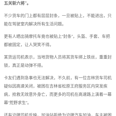
五关斩六将”。
不少货车的门上都有层层封条，一旦被贴上，不能进出，只
能在驾驶室内解决所有生活问题。
更有人晒出骑摩托车竟也被贴上“封条”，头盔、手套、车把
都被固定，让人哭笑不得。
某货运司机表示，当地货物人员将其货车绑上铁丝，重重封
锁，真正是动弹不得。
卡友们遇到急事也无法解决，不久前，有一位吉林货车司机
疑似因高速关闭，被困在吉林省松原王府服务区内突发疾
病，抢救无效意外身亡，而更多的司机在高速路上演着一幕
幕“荒野求生”。
还有沪牌司机反映，加油站拒绝为沪牌汽车加油，车主被困