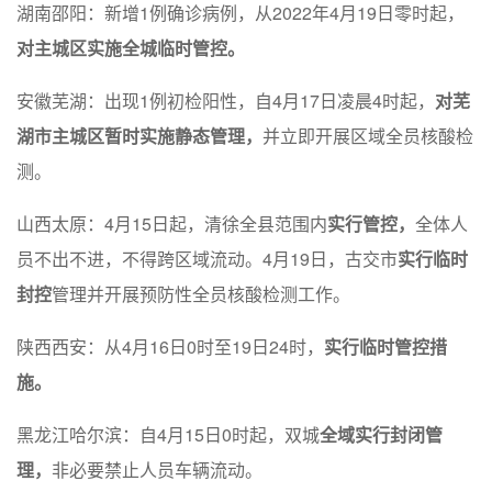
湖南邵阳：新增1例确诊病例，从2022年4月19日零时起，
对主城区实施全城临时管控。
安徽芜湖：出现1例初检阳性，自4月17日凌晨4时起，
对芜
湖市主城区暂时实施静态管理，
并立即开展区域全员核酸检
测。
山西太原：4月15日起，清徐全县范围内
实行管控，
全体人
员不出不进，不得跨区域流动。4月19日，古交市
实行临时
封控
管理并开展预防性全员核酸检测工作。
陕西西安：从4月16日0时至19日24时，
实行临时管控措
施。
黑龙江哈尔滨：自4月15日0时起，双城
全域实行封闭管
理，
非必要禁止人员车辆流动。