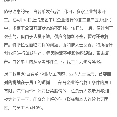
值得注意的是，白名单发布后*工作日，多家企业暂未开
工。在4月18日上汽集团下属企业进行的复工复产压力测试
中，
多家子公司开班状态均不理想。
18日复工后，原计划开
双班的，但
由于人员不够，供应商物料不全，暂时还未复
产。
特斯拉也面临同样的问题，据知情人士透露，特斯拉计
划18日进行单班生产，
但因物流不畅和物料短缺，暂未复
产。
白名单上的多家零部件企业，复工计划也有延迟。
对于数百家“白名单”企业复工问题，业内人士表示，
首要面
对的挑战在于员工的返岗
——部分企业符合复工条件的员工
有限。汽车内饰件公司岱美股份的一位负责人表示,昨晚连
夜统计了一下，能符合上班条件（楼栋和本人连续七天阴
性）的员工
不到40%。