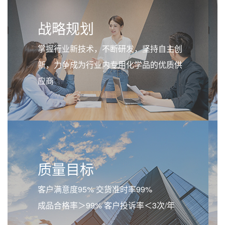
战略规划
掌握行业新技术，不断研发，坚持自主创
新，力争成为行业内专用化学品的优质供
应商
质量目标
客户满意度95% 交货准时率99%
成品合格率＞99% 客户投诉率＜3次/年