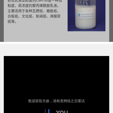
新型乳液型助留剂LSR-30是一种低
粘度，高浓度的聚丙烯酰胺乳液。
主要适用于各种瓦楞纸、箱板纸、
白板纸、文化纸、新闻纸、淋膜原
纸等。