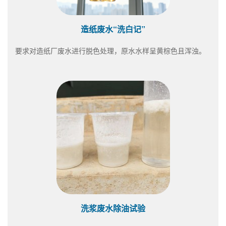
造纸废水“洗白记”
要求对造纸厂废水进行脱色处理，原水水样呈黄棕色且浑浊。
洗浆废水除油试验