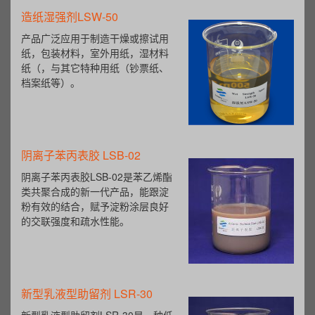
造纸湿强剂LSW-50
产品广泛应用于制造干燥或擦试用
纸，包装材料，室外用纸，湿材料
纸（，与其它特种用纸（钞票纸、
档案纸等）。
阴离子苯丙表胶 LSB-02
阴离子苯丙表胶LSB-02是苯乙烯酯
类共聚合成的新一代产品，能跟淀
粉有效的结合，赋予淀粉涂层良好
的交联强度和疏水性能。
新型乳液型助留剂 LSR-30