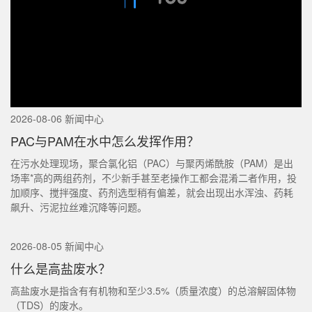
2026-08-06 新闻中心
PAC与PAM在水中怎么发挥作用？
在污水处理现场，聚合氯化铝（PAC）与聚丙烯酰胺（PAM）是出
场率*高的两组药剂，不少新手甚至老操作工都会混淆二者作用，投
加顺序、搅拌强度、药剂选型稍有偏差，就会出现出水浑浊、药耗
飙升、污泥拉丝难沉降等问题。
2026-08-05 新闻中心
什么是高盐废水？
高盐废水是指含有有机物和至少3.5%（质量浓度）的总溶解固体物
（TDS）的废水。