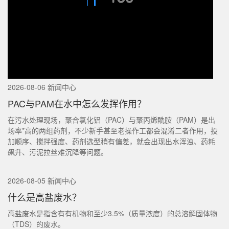
2026-08-06 新闻中心
PAC与PAM在水中怎么发挥作用？
在污水处理现场，聚合氯化铝（PAC）与聚丙烯酰胺（PAM）是出
场率*高的两组药剂，不少新手甚至老操作工都会混淆二者作用，投
加顺序、搅拌强度、药剂选型稍有偏差，就会出现出水浑浊、药耗
飙升、污泥拉丝难沉降等问题。
2026-08-05 新闻中心
什么是高盐废水？
高盐废水是指含有有机物和至少3.5%（质量浓度）的总溶解固体物
（TDS）的废水。