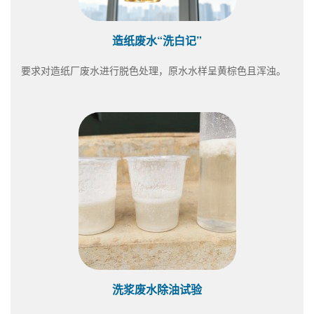
造纸废水“洗白记”
要求对造纸厂废水进行脱色处理，原水水样呈黄棕色且浑浊。
洗浆废水除油试验