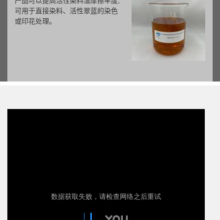
新型乳液型助留剂LSR-30是一种低
粘度，高浓度的聚丙烯酰胺乳液。
主要适用于各种瓦楞纸、箱板纸、
白板纸、文化纸、新闻纸、淋膜原
纸等。