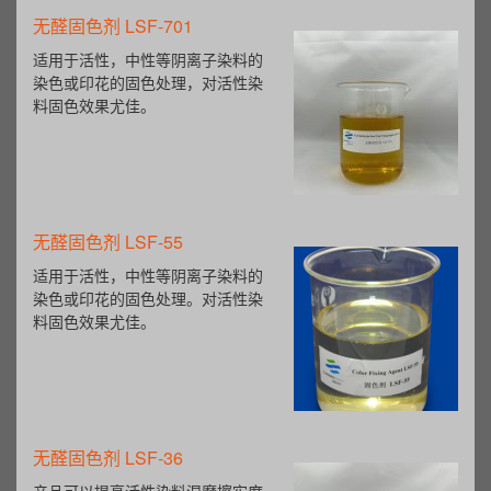
造纸湿强剂LSW-50
产品广泛应用于制造干燥或擦试用
纸，包装材料，室外用纸，湿材料
纸（，与其它特种用纸（钞票纸、
档案纸等）。
阴离子苯丙表胶 LSB-02
阴离子苯丙表胶LSB-02是苯乙烯酯
类共聚合成的新一代产品，能跟淀
粉有效的结合，赋予淀粉涂层良好
的交联强度和疏水性能。
新型乳液型助留剂 LSR-30