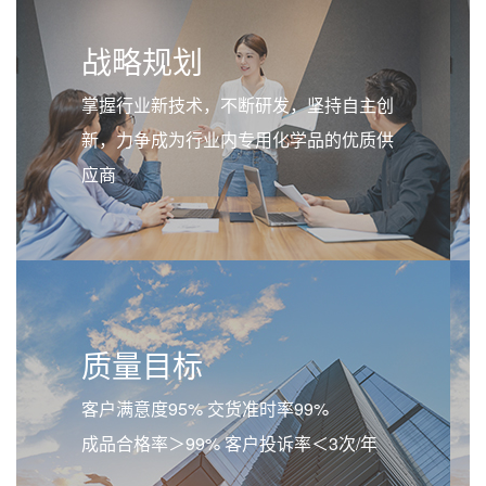
战略规划
掌握行业新技术，不断研发，坚持自主创
新，力争成为行业内专用化学品的优质供
应商
质量目标
客户满意度95% 交货准时率99%
成品合格率＞99% 客户投诉率＜3次/年