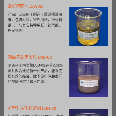
造纸湿强剂LSW-50
产品广泛应用于制造干燥或擦试用
纸，包装材料，室外用纸，湿材料
纸（，与其它特种用纸（钞票纸、
档案纸等）。
阴离子苯丙表胶 LSB-02
阴离子苯丙表胶LSB-02是苯乙烯酯
类共聚合成的新一代产品，能跟淀
粉有效的结合，赋予淀粉涂层良好
的交联强度和疏水性能。
新型乳液型助留剂 LSR-30