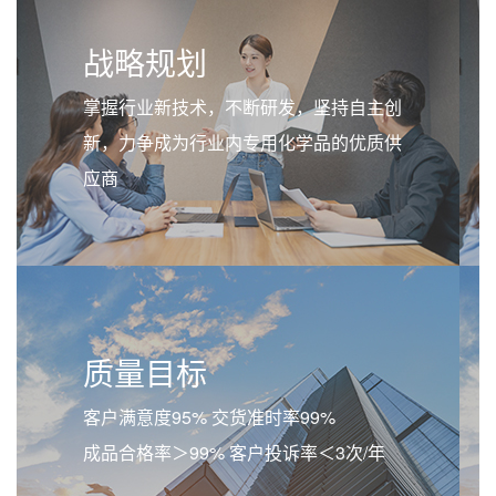
战略规划
掌握行业新技术，不断研发，坚持自主创
新，力争成为行业内专用化学品的优质供
应商
质量目标
客户满意度95% 交货准时率99%
成品合格率＞99% 客户投诉率＜3次/年