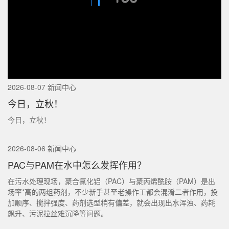
2026-08-07 新闻中心
今日，立秋！
今日，立秋！
2026-08-06 新闻中心
PAC与PAM在水中怎么发挥作用？
在污水处理现场，聚合氯化铝（PAC）与聚丙烯酰胺（PAM）是出
场率*高的两组药剂，不少新手甚至老操作工都会混淆二者作用，投
加顺序、搅拌强度、药剂选型稍有偏差，就会出现出水浑浊、药耗
飙升、污泥拉丝难沉降等问题。