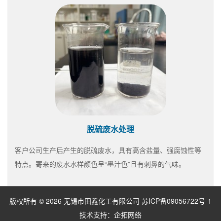
脱硫废水处理
客户公司生产后产生的脱硫废水，具有高含盐量、强腐蚀性等
特点。寄来的废水水样颜色呈“墨汁色”且有刺鼻的气味。
版权所有 © 2026 无锡市田鑫化工有限公司
苏ICP备09056722号-1
技术支持：
企拓网络