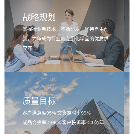
战略规划
掌握行业新技术，不断研发，坚持自主创
新，力争成为行业内专用化学品的优质供
应商
质量目标
客户满意度95% 交货准时率99%
成品合格率＞99% 客户投诉率＜3次/年