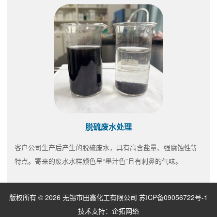
脱硫废水处理
客户公司生产后产生的脱硫废水，具有高含盐量、强腐蚀性等
特点。寄来的废水水样颜色呈“墨汁色”且有刺鼻的气味。
版权所有 © 2026 无锡市田鑫化工有限公司
苏ICP备09056722号-1
技术支持：
企拓网络