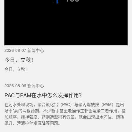
2026-08-07 新闻中心
今日，立秋！
今日，立秋！
2026-08-06 新闻中心
PAC与PAM在水中怎么发挥作用？
在污水处理现场，聚合氯化铝（PAC）与聚丙烯酰胺（PAM）是出
场率*高的两组药剂，不少新手甚至老操作工都会混淆二者作用，投
加顺序、搅拌强度、药剂选型稍有偏差，就会出现出水浑浊、药耗
飙升、污泥拉丝难沉降等问题。