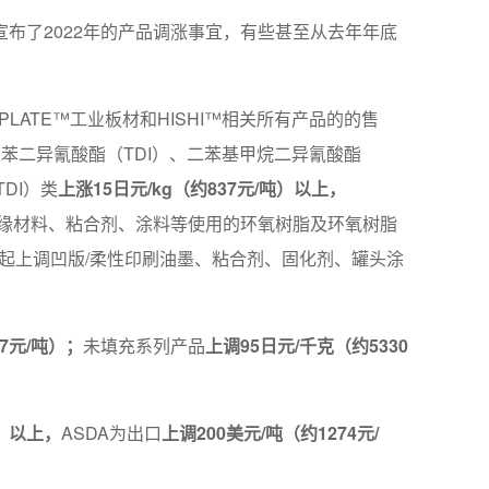
布了2022年的产品调涨事宜，有些甚至从去年年底
IPLATE™工业板材和HISHI™相关所有产品的的售
苯二异氰酸酯（TDI）、二苯基甲烷二异氰酸酯
DI）类
上涨15日元/kg（约837元/吨）以上，
的绝缘材料、粘合剂、涂料等使用的环氧树脂及环氧树脂
1日起上调凹版/柔性印刷油墨、粘合剂、固化剂、罐头涂
7元/吨）；
未填充系列产品
上调95日元/千克（约5330
吨）以上，
ASDA为出口
上调200美元/吨（约1274元/