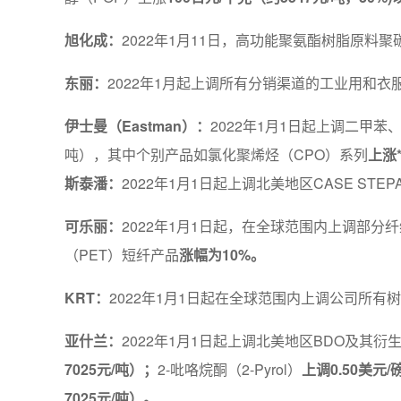
旭化成：
2022年1月11日，高功能聚氨酯树脂原料
东丽：
2022年1月起上调所有分销渠道的工业用和衣服
伊士曼（Eastman）：
2022年1月1日起上调二甲苯、
吨），其中个别产品如氯化聚烯烃（CPO）系列
上涨*
斯泰潘：
2022年1月1日起上调北美地区CASE STE
可乐丽：
2022年1月1日起，在全球范围内上调部分纤维产
（PET）短纤产品
涨幅为10%。
KRT：
2022年1月1日起在全球范围内上调公司所有
亚什兰：
2022年1月1日起上调北美地区BDO及其衍生
7025元/吨）；
2-吡咯烷酮（2-Pyrol）
上调0.50美元/
7025元/吨）。