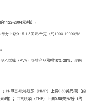
约1122-2804元/吨）。
.15-1.5美元/千克（约1000-10000元/
）。
II 聚乙烯醇（PVA）纤维产品
涨幅10%-20%，
聚酯
吨）；
N-甲基-吡咯烷酮（NMP）
上调0.50美元/磅（约
0元/吨）；
四氢呋喃（THF）
上调0.50美元/磅（约