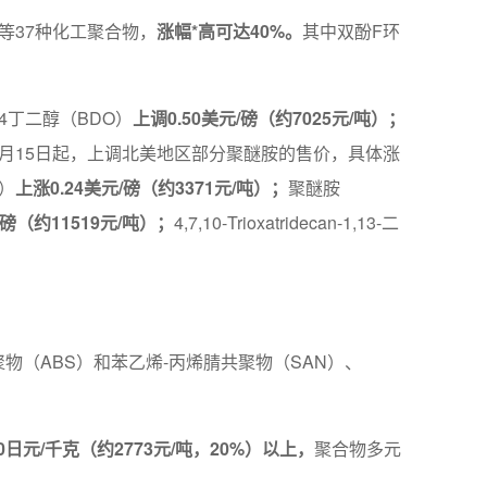
等37种化工聚合物，
涨幅*高可达40%。
其中双酚F环
。
,4丁二醇（BDO）
上调0.50美元/磅（约7025元/吨）；
1月15日起，上调北美地区部分聚醚胺的售价，具体涨
3）
上涨0.24美元/磅（约3371元/吨）；
聚醚胺
/磅（约11519元/吨）；
4,7,10-Trioxatridecan-1,13-二
聚物（ABS）和苯乙烯-丙烯腈共聚物（SAN）、
0日元/千克（约2773元/吨，20%）以上，
聚合物多元