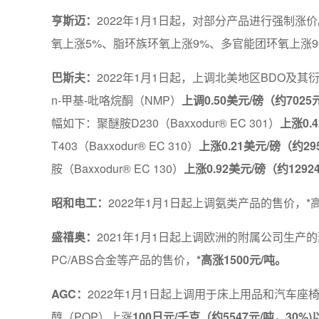
亨斯迈：
2022年1月1日起，对部分产品进行强制
氧上涨5%、脂环族环氧上涨9%、多官能团环氧上涨9
巴斯夫：
2022年1月1日起，上调北美地区BDO及
n-甲基-吡咯烷酮（NMP）
上调0.50美元/磅（约7025
幅如下：聚醚胺D230（Baxxodur® EC 301）
上涨0.
T403（Baxxodur® EC 310）
上涨0.21美元/磅（约29
胺（Baxxodur® EC 130）
上涨0.92美元/磅（约1292
昭和电工：
2022年1月1日起上调氨类产品的售价，*
盛禧奥：
2021年1月1日起上调欧洲的附属公司生产
PC/ABS合金等产品的售价，
*高涨1500元/吨。
AGC：
2022年1月1日起上调用于床上用品和汽车
醇（POP）上涨
100日元/千克（约5547元/吨，30%