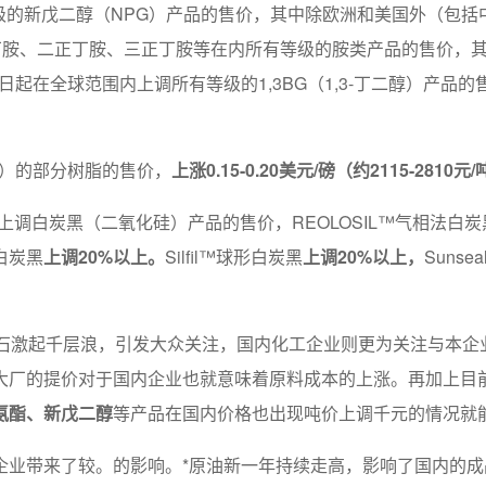
等级的新戊二醇（NPG）产品的售价，其中除欧洲和美国外（包
调正丁胺、二正丁胺、三正丁胺等在内所有等级的胺类产品的售价，
月1日起在全球范围内上调所有等级的1,3BG（1,3-丁二醇）
大）的部分树脂的售价，
上涨0.15-0.20美元/磅（约2115-2810元
日起上调白炭黑（二氧化硅）产品的售价，REOLOSIL™气相法白炭
法白炭黑
上调20%以上。
Silfil™球形白炭黑
上调20%以上，
Suns
一石激起千层浪，引发大众关注，国内化工企业则更为关注与本企
大厂的提价对于国内企业也就意味着原料成本的上涨。再加上目
氨酯、新戊二醇
等产品在国内价格也出现吨价上调千元的情况就
业带来了较。的影响。*原油新一年持续走高，影响了国内的成品油