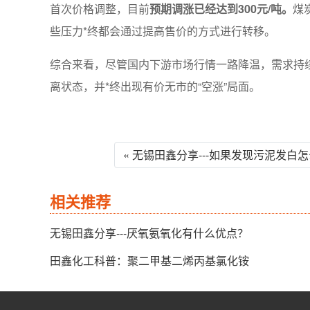
首次价格调整，目前
预期调涨已经达到300元/吨。
煤
些压力*终都会通过提高售价的方式进行转移。
综合来看，尽管国内下游市场行情一路降温，需求持
离状态，并*终出现有价无市的“空涨”局面。
« 无锡田鑫分享---如果发现污泥发白
相关推荐
无锡田鑫分享---厌氧氨氧化有什么优点？
田鑫化工科普：聚二甲基二烯丙基氯化铵