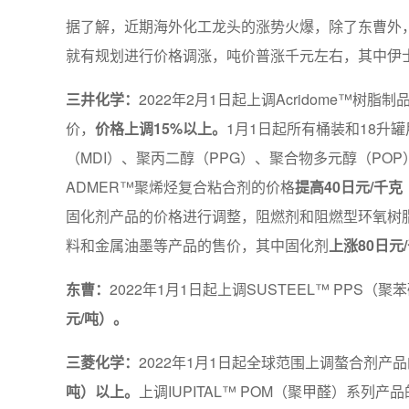
据了解，近期海外化工龙头的涨势火爆，除了东曹外，
就有规划进行价格调涨，吨价普涨千元左右，其中伊士曼
三井化学：
2022年2月1日起上调Acridome™树
价，
价格上调15%以上。
1月1日起所有桶装和18升
（MDI）、聚丙二醇（PPG）、聚合物多元醇（PO
ADMER™聚烯烃复合粘合剂的价格
提高40日元/千克
固化剂产品的价格进行调整，阻燃剂和阻燃型环氧树
料和金属油墨等产品的售价，其中固化剂
上涨80日元
东曹：
2022年1月1日起上调SUSTEEL™ PPS
元/吨）。
三菱化学：
2022年1月1日起全球范围上调螯合剂产品
吨）以上。
上调IUPITAL™ POM（聚甲醛）系列产