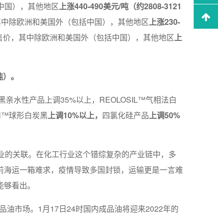
括中国），其他地区
上涨440-490美元/吨（约2808-3121
其中除欧洲和美国外（包括中国），其他地区
上涨230-
产品的售价，其中除欧洲和美国外（包括中国），其他地区
上
/吨）。
黑亲水性产品上调35%以上，REOLOSIL™气相法白
eal™球形白炭黑
上调10%以上，
四氯化硅产品
上调50%
业的关联。在化工行业这个错综复杂的产业链中，多
前海运一箱难求，疫情导致多国封锁，运输更是一言难
能够看出。
市场。1月17日24时国内成品油将迎来2022年的