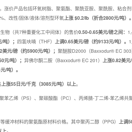
涨价。涨价产品包括环氧树脂、聚氨酯、聚酰亚胺、聚酰胺、粘合剂
%、改性/固体/液体/溶剂型环氧
上涨 $0.2/Ib（折合2800元/吨）
其衍生物（共7种重要化工中间体）的售价
0.50-0.65美元/磅之间：
1
元/吨）；
四氢呋喃（THF）
上调0.65美元/磅（约9133元/吨）。
42美元/磅（约5900元/吨）；
聚醚胺D2000（Baxxodur® EC 30
50元/吨）；
异佛尔酮二胺（Baxxodur® EC 201）
上涨0.82美元
4元/吨）。
高
上涨55日元/千克（3085元/吨）以上
。
的聚苯乙烯（PS）、聚碳酸酯（PC）、丙烯腈-丁二烯-苯乙烯共
座椅等缓冲材料的聚氨酯原材料价格。其中聚丙二醇（PPG）
上调5
)以上。