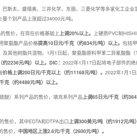
巴斯夫、盛禧奥、三井化学、东丽、三菱化学等多家化工企业宣
个别产品上涨超过34000元/吨。
脂制品的售价，在现在价格基础上
上调20%以上。
上硬质PVC制HISH
罐用聚氨酯产品价格
提高10日元/千克（约834元/吨）以上。
包括甲
P）及其他树脂共混物。1月1日起，聚氨酯原料甲苯二异氰酸酯（T
（约2236元/吨）以上。DIC：
2022年1月17日起将电子部件
脂
价格上调200日元/千克以上（约11168元/吨）。
2022年1月
/千克（约4488元/吨）以上。
（聚苯硫醚）系列产品的售价，填充系列产品
上调65日元/千克（约364
的售价，其中EDTA和DTPA出口
上调300美元/吨（约1912元/
品的售价，
中国地区上涨2.6元/千克（2600元/吨）。