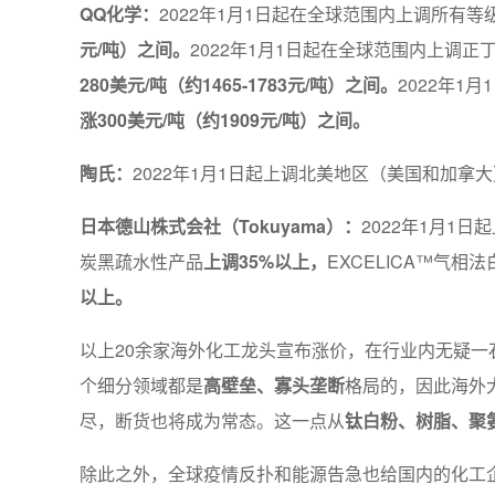
QQ化学：
2022年1月1日起在全球范围内上调所有
元/吨）之间。
2022年1月1日起在全球范围内上
280美元/吨（约1465-1783元/吨）之间。
2022年1
涨300美元/吨（约1909元/吨）之间。
陶氏：
2022年1月1日起上调北美地区（美国和加拿
日本德山株式会社（Tokuyama）：
2022年1月1
炭黑疏水性产品
上调35%以上，
EXCELICA™气相
以上。
以上20余家海外化工龙头宣布涨价，在行业内无疑
个细分领域都是
高壁垒、寡头垄断
格局的，因此海外
尽，断货也将成为常态。这一点从
钛白粉、树脂、聚
除此之外，全球疫情反扑和能源告急也给国内的化工企