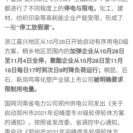
都进行了不同程度上的
停电与限电，
化工、建
材、纺织印染等高耗能企业产能受限，形成了
一股
“停工放假潮”。
浙江嘉兴地区从10月28日开始启动有序用电D级
方案，桐乡地区范围内的
加弹企业从10月28日
至11月4日全停，聚酯企业从10月28日至11月
18日每日17时到次日9时降负荷运行；
桐昆、巨
石、新凤鸣等化塑产业链上市公司
被明确要求
限制用电量。
国网河南省电力公司郑州供电公司发出《关于
启动郑州市2021年迎峰度冬Ⅲ级轮停轮休方案
的通知》。按照省发改委、省调控中心通知，
需启动《郑州市2021年迎峰度冬轮停轮休方