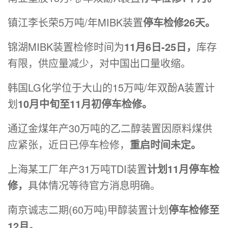
镇江李长荣5万吨/年MIBK装置
停车检修26天。
锦湖MIBK装置检修时间为
11月6日-25日，
库存
有限，供应量减少，对中国出口量收缩。
韩国LG化学位于大山的15万吨/年双酚A装置计
划
10月中旬至11月初停车检修。
通辽金煤年产30万吨的乙二醇装置因原料煤供
应紧张，近日已停车检修，
重启时间未定。
上海某工厂年产31万吨TDI装置
计划11月停车检
修，
具体情况等待官方消息明确。
南京诚志二期(60万吨)甲醇装置计划
停车检修至
12月。