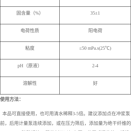
固含量（
%
）
35
±
1
电荷性质
阳电荷
粘度
≤
50 mPa.s(25
℃
)
pH
（原液）
2-4
溶解性
好
使用方法：
本品可直接使用，也可用清水稀释3-5倍。建议添加点在冲浆泵
前，后用计量泵连续添加，或在压力筛后，添加量为绝干纤维的