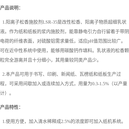
产品说明：
1.阳离子松香施胶剂
LSR-35是改性松香、阳离子物质超细乳状
液。
作为纸和纸板的浆内施胶剂，能靠静电引力自行留着于带阴
电荷的纤维表面，对硫酸铝需求量低，适应pH值范围比较广。
可在近中性系统中使用，能够用碳酸钙作填料。乳状液的松香颗
粒完全游离并且十分细小，其用量较同类产品少。
2.本产品可用于书写、印刷、新闻纸、瓦楞纸和纸板生产过
程，可采用间歇加入或连续加入方式，用量为
0.3-1.5%（以产量
计）。
产品特性：
1.使用方便，加入清水稀释成2.5%的浓度即可加入纸机系统。