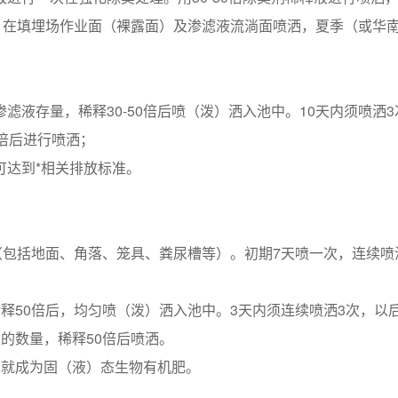
，在填埋场作业面（裸露面）及渗滤液流淌面喷洒，夏季（或华南地
液存量，稀释30-50倍后喷（泼）洒入池中。10天内须喷洒3
倍后进行喷洒；
可达到*相关排放标准。
包括地面、角落、笼具、粪尿槽等）。初期7天喷一次，连续喷洒2
释50倍后，均匀喷（泼）洒入池中。3天内须连续喷洒3次，以后
的数量，稀释50倍后喷洒。
工就成为固（液）态生物有机肥。