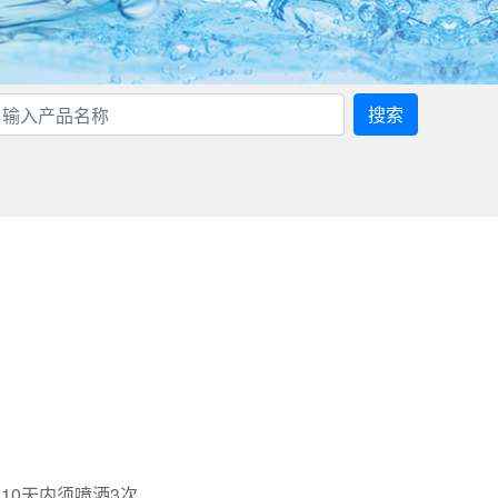
搜索
10天内须喷洒3次，