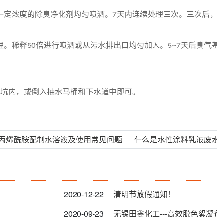
定浓度的除臭净化剂均匀喷洒。7天内连续处理三次。三次后，水
。稀释50倍进行喷洒或从污水排出口均匀加入。5~7天后臭气
面或坑内，或倒入抽水马桶和下水道中即可。
聚丙烯酰胺配制水溶液及使用常见问题
什么是水性涂料乳液废水
2020-12-22
清明节放假通知！
2020-09-23
无锡田鑫化工---高效脱色絮