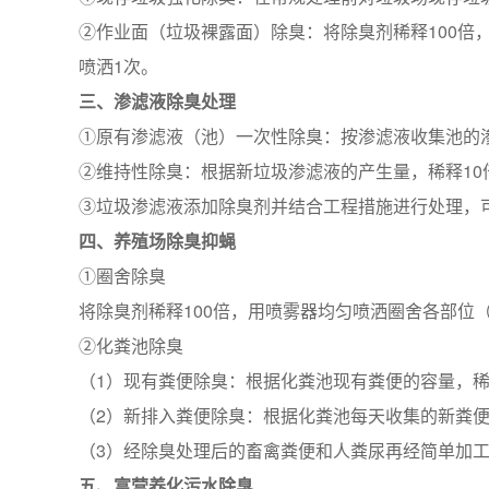
②作业面（垃圾裸露面）除臭：将除臭剂稀释100倍
喷洒1次。
三、渗滤液除臭处理
①原有渗滤液（池）一次性除臭：按渗滤液收集池的渗滤
②维持性除臭：根据新垃圾渗滤液的产生量，稀释10
③垃圾渗滤液添加除臭剂并结合工程措施进行处理，
四、养殖场除臭抑蝇
①圈舍除臭
将除臭剂稀释100倍，用喷雾器均匀喷洒圈舍各部位（
②化粪池除臭
（1）现有粪便除臭：根据化粪池现有粪便的容量，稀
（2）新排入粪便除臭：根据化粪池每天收集的新粪便
（3）经除臭处理后的畜禽粪便和人粪尿再经简单加
五、富营养化污水除臭