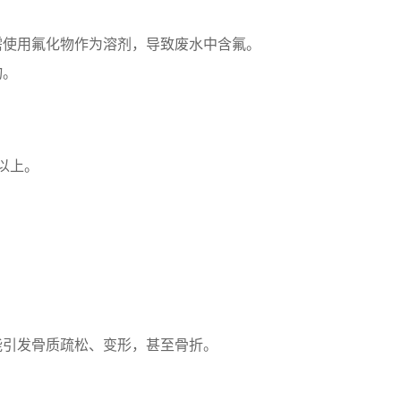
需使用氟化物作为溶剂，导致废水中含氟。
物。
以上。
能引发骨质疏松、变形，甚至骨折。