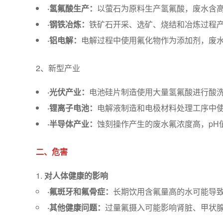
·氢氟酸生产
：
以萤石为原料生产氢氟酸，废水含
·钢铁冶炼
：
铁矿石开采、选矿、烧结和冶炼过程
·铝电解：
电解过程中使用氟化物作为添加剂，废
2、新型产业
·光伏产业
：
电池硅片制造使用大量氢氟酸进行酸洗与
·锂离子电池
：
电解液制造和电极材料处理工序中使
·半导体产业
：
蚀刻操作产生的废水氟浓度高，pH
二、危害
对人体健康的影响
·氟斑牙和氟骨症
：
长期饮用含氟量高的水可能导
·其他健康问题
：
过量氟摄入可能影响肾脏、甲状