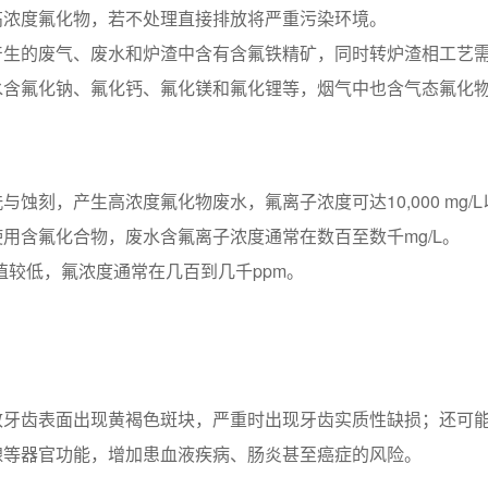
高浓度氟化物，若不处理直接排放将严重污染环境。
产生的废气、废水和炉渣中含有含氟铁精矿，同时转炉渣相工艺
水含氟化钠、氟化钙、氟化镁和氟化锂等，烟气中也含气态氟化
蚀刻，产生高浓度氟化物废水，氟离子浓度可达10,000 mg/L
用含氟化合物，废水含氟离子浓度通常在数百至数千mg/L。
值较低，氟浓度通常在几百到几千ppm。
致牙齿表面出现黄褐色斑块，严重时出现牙齿实质性缺损；还可
腺等器官功能，增加患血液疾病、肠炎甚至癌症的风险。