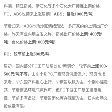
料端，镇江奇美、浙石化等多个石化大厂接连上调价格，
PC、ABS也迎来上涨周期！
ABS：暴涨1000元/吨
节后归来，ABS市场炒涨情绪渐浓，多厂家纷纷上调出厂价
格。昨天有业内朋友发文称，奇美出厂价格
上调1400元/
吨
，台化价格
上调1000元/吨！
PC：较节前上涨500元/吨
周初，国内部分PC工厂陆续公布*新调价，较节前
上涨100-
500元/吨不等，
山东个别PC厂商现货供应偏少；现货市场
来看，华东国产料重心上行，华南暂以稳为主，个别小幅震
荡，节后商品环境气氛尚可，但PC下游工厂复工进度缓
慢，节前多有备货，节后暂消化库存观望为主，日内市场交
投放量有限。