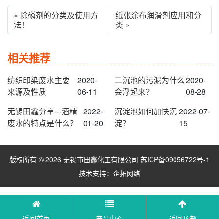
« 除磷剂的分类及使用方
纸张涂布润滑剂应用和分
法！
类 »
相关推荐
​纺织印染废水主要
2020-
二沉池的污泥为什么
2020-
来源及性质
06-11
会浮起来？
08-28
无锡田鑫分享---酒精
2022-
沉淀池如何加快沉
2022-07-
废水的特点是什么？
01-20
淀？
15
版权所有 © 2026 无锡市田鑫化工有限公司
苏ICP备09056722号-1
技术支持：
企拓网络
返回首页
产品中心
返回顶部