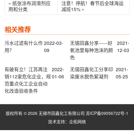
« 纸张涂布润滑剂应
注意！停航！春节后全球海运
用和分类
减班15% »
相关推荐
污水过滤有什么作
2022-03-
无锡田鑫分享------好
2021-
用？
09
氧池里每种泡沫的颜
12-03
色
有破有立！江苏再注
2022-
无锡田鑫化工分享印
2021-
销112家危化企业，规
01-06
染废水脱色絮凝剂
05-25
范重点化工企业自动
化改造验收条件
版权所有 © 2026 无锡市田鑫化工有限公司
苏ICP备09056722号-1
技术支持：
企拓网络