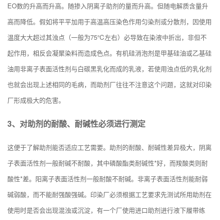
EO数的升高而升高。随掺入阴离子助剂的量而升高。但随电解质含量升
高而降低。假如将平平加用于高温高压染色作用匀染剂或分散剂，因使用
温度大大超过其浊点（一般为75℃左右）必导致在染液中折出，非但不
起作用，相反会凝聚染料而造成色点。有机硅消泡剂是甲基硅油或乙基硅
油用非离子表面活性剂与白碳黑乳化而成的乳液，若使用浊点低的乳化剂
也就会出现上述相同的毛病，而助剂厂往往不注意这个问题，这就对印染
厂形成极大的危害。
3、对助剂的耐酸、耐碱性必须进行测定
这便于了解助剂能否适应工艺需要。助剂的耐酸、耐碱性差异极大，阴离
子表面活性剂一般耐碱不耐酸，其中磷酸酯类耐碱性*好，而
羧酸
类则耐
酸性*差。阳离子表面活性剂一般耐酸不耐碱。非离子表面活性剂能耐弱
碱弱酸，而不能耐强酸强碱。印染厂必须根据工艺要求先测试所用助剂在
使用时是否会出现混浊或沉淀，有一个厂使用进口助剂进行液下履带练