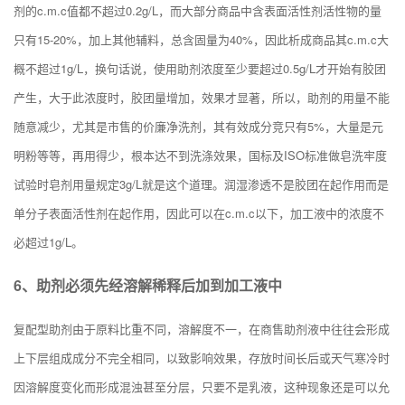
剂的c.m.c值都不超过0.2g/L，而大部分商品中含表面活性剂活性物的量
只有15-20%，加上其他辅料，总含固量为40%，因此析成商品其c.m.c大
概不超过1g/L，换句话说，使用助剂浓度至少要超过0.5g/L才开始有胶团
产生，大于此浓度时，胶团量增加，效果才显著，所以，助剂的用量不能
随意减少，尤其是市售的价廉净洗剂，其有效成分竞只有5%，大量是元
明粉等等，再用得少，根本达不到洗涤效果，国标及ISO标准做皂洗牢度
试验时皂剂用量规定3g/L就是这个道理。润湿渗透不是胶团在起作用而是
单分子表面活性剂在起作用，因此可以在c.m.c以下，加工液中的浓度不
必超过1g/L。
6、助剂必须先经溶解稀释后加到加工液中
复配型助剂由于原料比重不同，溶解度不一，在商售助剂液中往往会形成
上下层组成成分不完全相同，以致影响效果，存放时间长后或天气寒冷时
因溶解度变化而形成混浊甚至分层，只要不是乳液，这种现象还是可以允