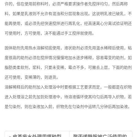
许的，但在使用前称料时，必须严格要求操作者先搅拌均匀，然后再称
料，如果是乳液则不允许有混浊和
分层现象
出现。这说明乳液已破乳，不
能再使用，或必须先经快速搅拌进行再乳化，经高速离心分离试验证明还
可使用时，方可使用，决不能通过手工搅拌就使用。
固体助剂先用热水溶解彻底使用，液状助剂必须先用温水稀释后使用，粘
度很高的助剂必须在搅拌情况慢慢地加水逐步稀释，容易霉变的助剂，如
脂肪类柔软剂，浆料，只要未变稀，霉点不多，可撇去上层，下面的助剂
还可使用，变稀薄的，则退货。
溶解稀释后的助剂加入处理浴中时要根据工艺要求而定，一般都是在织物
进入处理浴之前先加到处理液中，待溶液循环使其均匀后再导入织物，若
是匀染剂，则在染液加入前，织物先在匀染剂中运转几分钟后再加染液。
« 皮革废水处理用哪种型
聚丙烯酰胺被广泛使用的