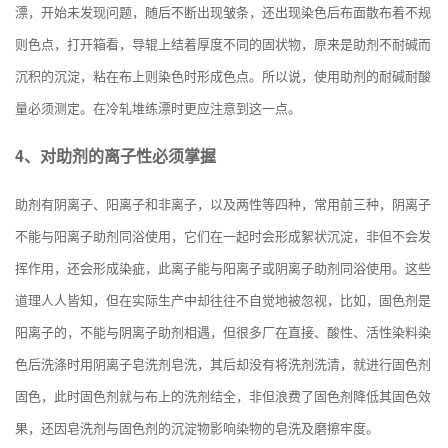
漂，开始未发现问题，随后不断出现皱条，还出现染色后布面散布着不规
则色点，打开箱看，导辊上结着厚度不同的固状物，原来是助剂不耐碱而
沉积的沉淀，粘在布上则染色时形成色点。所以说，使用助剂的耐碱耐酸
量必须测定。在冷轧堆练漂时更应注意到这一点。
4、对助剂的离子性必须掌握
助剂有阴离子、阳离子和非离子，以及两性等四种，常用前三种，阴离子
不能与阳离子助剂同浴使用，它们在一起时会形成絮状沉淀，非但不会发
挥作用，还会形成染疵，此离子能与阳离子或阴离子助剂同浴使用。这些
道理人人皆知，但在实际生产中却往往不自觉地被忽视，比如，
固色剂
是
阳离子的，不能与阴离子助剂相遇，但很多厂在直接、酸性、活性染料染
色后洗涤时用阴离子皂洗剂皂洗，其后却没有将洗剂洗清，就进行固色剂
固色，此时固色剂就与布上的洗剂结全，非但浪费了固色剂降低其固色效
果，还因皂洗剂与固色剂的沉淀物影响染物的皂洗及磨擦牢度。