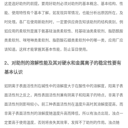
这是选好助剂的前提。要用好助剂必须对助剂的基本概念、基本结构、性
能、使用特性有个基本了解，如发现异常情况，也能分析出原因所在，及
时处理。各厂在使用新助剂时，一定要供应商告知该助剂的结构类别，例
如应用的柔软剂是属于氨基硅油类柔软性、羟基硅油类柔软剂、脂肪酰胺
类柔软剂、咪唑啉类柔软剂、脂肪酸石蜡类柔软剂中的哪一类，应用厂应
该知道。这样才能掌握其基本性能，防止盲目使用。
2、对助剂的溶解性能及其对硬水和金属离子的稳定性要有
基本认识
如阴离子表面活性剂在碱性中的溶解度大于在酸性中的溶解度，阳离子表
面活性剂之反之，两性表固活性剂兼有阴离子和阳离子的特点，非离子表
面活性剂则影响较小。前三种表面活性剂在温度升高时其溶解度提高，而
非离子表面活性剂的溶解度随温度升高而降低，所以有
浊点
出现，浊点一
定要高于使用温度，否则将丧失其效率，发挥不了助剂的作用。浊点随