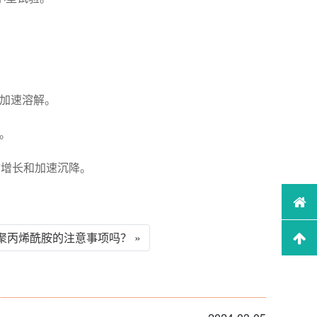
可加速溶解。
。
物增长和加速沉降。
聚丙烯酰胺的注意事项吗？ »