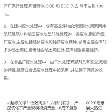
产厂家行处理,可使污水 COD 和 BOD 的去 除率达到 100
%。
2、在建材废水处理中，含有高悬浮物的污泥脱水用聚丙烯
酰胺建筑材料加工废水也是较难处理的一类废水,例如陶瓷
厂废水,主要包括胚体废水和釉药废水两种, 前者主要含有较
多的黏土颗粒,后者除含黏土颗粒外,还有相当数量釉药。
3、在食品厂废水处理中，由于水处理絮凝剂具有安全,无毒
的特性,逐渐在食品废水处理中被采用 ,并达到了满意的效
果。
« 超标关停！低效淘汰！六部门联手：严
2023*造纸
控该化工产量规模和消费量，6成下游激
展火热进