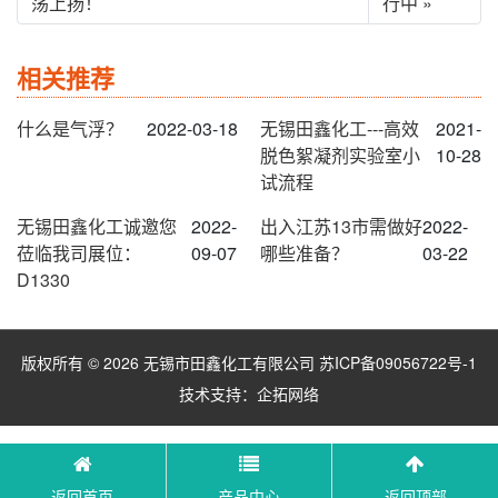
荡上扬！
行中 »
相关推荐
什么是气浮？
2022-03-18
无锡田鑫化工---高效
2021-
脱色絮凝剂实验室小
10-28
试流程
无锡田鑫化工诚邀您
2022-
出入江苏13市需做好
2022-
莅临我司展位：
09-07
哪些准备？
03-22
D1330
版权所有 © 2026 无锡市田鑫化工有限公司
苏ICP备09056722号-1
技术支持：
企拓网络
返回首页
产品中心
返回顶部