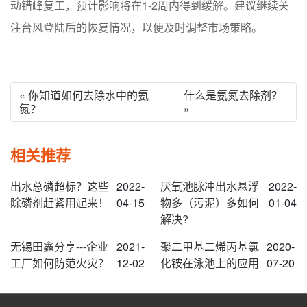
动错峰复工，预计影响将在1-2周内得到缓解。建议继续关
注台风登陆后的恢复情况，以便及时调整市场策略。
« 你知道如何去除水中的氨
什么是氨氮去除剂？
氮？
»
相关推荐
出水总磷超标？这些
2022-
厌氧池脉冲出水悬浮
2022-
除磷剂赶紧用起来！
04-15
物多（污泥）多如何
01-04
解决?
无锡田鑫分享---企业
2021-
聚二甲基二烯丙基氯
2020-
工厂如何防范火灾？
12-02
化铵在泳池上的应用
07-20