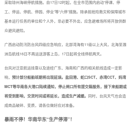
采取琼州海峡停航措施。自17日12时起，在全市范围内启动“停课、停
工、停运、停航、停园、停业”等“六停”措施。除承担抢险救灾和保障城市
基本运行任务的单位和个人外，非必要不外出，应急避难场所将开放供群
众避风避险。
广西启动防汛防台风四级应急响应，北部湾海有11级以上大风，北海至涠
洲岛航线16日不再运送游客上岛，17日起将全线停航两天。
台风对泛亚航运挂靠以及途经广东、海南和广西的相关航线造成一定影
响，
预计部分船舶班期将出现延误。盐田港、蛇口SCT、赤湾CCT、妈湾
MCT等华南各大港口陆续通知，停止闸口所有提交箱服务，接下来船期或
将受到影响，交货时间或将延长，造成生产减缓。
同时，台风天气也会造
成商品破碎、变质，请各位做好应对准备。
暴雨不停！华南华东“生产停滞”！