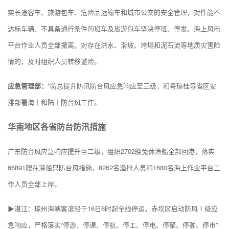
实长途客车、旅游包车、危险品运输车和城市公交的安全管理，对性能不
达标车辆、不具备通行条件的班车及旅游包车坚决停班、停发。海上风电
平台作业人员全部撤离，对存在洪水、滑坡、垮塌和泥石流等地质灾害险
情的，及时组织人员转移避险。
应急管理部：
*防总提升防汛防台风应急响应至三级，和粤琼桂等省区安
排部署海上和陆上防台风工作。
华南地区各省防台防汛措施
广东防台风应急响应提升至二级，组织2702艘免休渔船全部回港，落实
66891艘在港船只防台风措施，8262名渔排人员和1680名海上作业平台工
作人员全部上岸。
▶湛江：琼州海峡客滚船于16日6时起全线停运，赤坎区启动防风Ⅰ级应
急响应，严格落实“停游、停课、停航、停工、停电、停聚、停驶、停市”