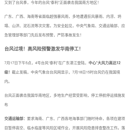
又到了台风季，今年的台风“泰利”正面袭击我国南方地区！
广东、广西、海南等省面临超强暴风雨，多地遭遇狂风暴雨、内涝、坍
塌、山洪、泥石流等次灾害。为安全起见，中央气象局、交通运输部、应
急管理部等部门先后发布预警，严防事故发生！
台风过境！高风险预警激发华南停工！
7月17日下午5点，4号台风“泰利”在广东湛江登陆，
中心*大风力高达12
级！
截止发稿，中央气象台台风网显示，7月18日15时台风仍在我国境
内。
台风正面袭击我国华南地区，多地生产经营受影响，停工停航停运措施发
布
交通运输部：
要求海南、广东、广西各地海事部门随时待命，各项在建项
目暂停高空、临水临崖等风险区域作业，开展风险隐患排查整改工作。落