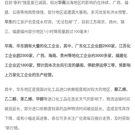
目前“泰利”强度虽已减弱，但对
华南
沿海地区的影响仍在持续，广西、福
建、云南等地雨势增强，部分地区或遭遇大暴雨。多河流发布洪水预警，
华东
的江浙沪也变成水帘洞，“无法包邮”了，目前江苏南京、扬州、镇
江、福建福州部分地区1小时降雨量超过100毫米！
华南、华东拥有大量的化工企业，其中，广东化工企业超2900家，江苏化
工企业超2500家，广西、海南、贵州等地化工企业约3000多家，福建化
工企业近1800家，预计因本次台风引发的暴雨、停航停运停工等，将影响
上万家化工企业的生产经营。
其中，华东地区是我国对化工品进口依赖程度相对较大的地区，
聚乙烯、
乙二醇、苯乙烯、甲醇
等进口化工品在恶劣天气的影响下，物流运输时间
被迫延长，部分进口依赖度较高的品种物流时间被迫延长，造成显性库存
下降，或有小幅走高迹象，各位可多关注广化君每日报价走势，及时获取
*新行情。