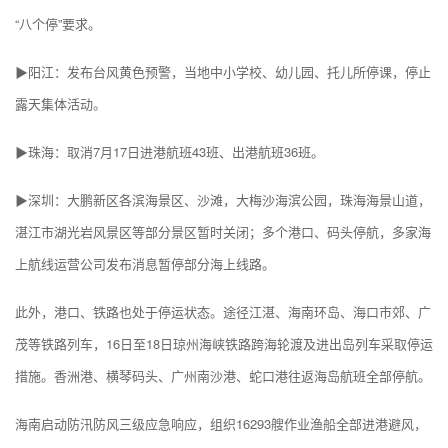
“八个停”要求。
▶阳江：发布台风黄色预警，当地中小学校、幼儿园、托儿所停课，停止
露天集体活动。
▶珠海：取消7月17日进港航班43班、出港航班36班。
▶深圳：大鹏新区各滨海景区、沙滩，大梅沙海滨公园，珠海海景山道，
湛江市湖光岩风景区等部分景区暂时关闭；多个港口、码头停航，多家海
上航线运营公司发布消息暂停部分海上线路。
此外，港口、铁路也处于停运状态。途径江湛、海南环岛、海口市郊、广
茂等铁路列车，16日至18日琼州海峡铁路跨海轮渡及进出岛列车采取停运
措施。香洲港、横琴码头、广州南沙港、蛇口港往返海岛航班全部停航。
海南启动防汛防风三级应急响应，组织16293艘作业渔船全部进港避风，