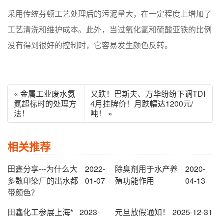
采用传统芬顿工艺处理后的污泥量大，在一定程度上增加了
工艺清洗和维护成本。此外，当过氧化氢和硫酸亚铁的比例
没有得到很好的控制时，它容易发生颜色反转。
« 金属工业废水氨
又跌！巴斯夫、万华纷纷下调TDI
氮超标时的处理方
4月挂牌价！月跌幅达1200元/
法！
吨！ »
相关推荐
田鑫分享---为什么大
2022-
除臭剂用于水产养
2020-
多数印染厂的出水都
01-07
殖功能作用
04-13
带颜色？
田鑫化工参展上海*
2023-
元旦放假通知！
2025-12-31