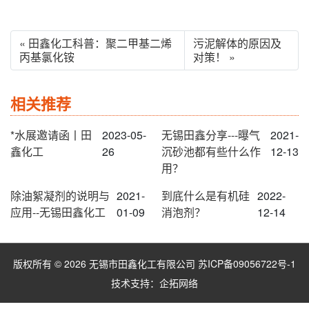
« 田鑫化工科普：聚二甲基二烯
污泥解体的原因及
丙基氯化铵
对策！ »
相关推荐
*水展邀请函丨田
2023-05-
无锡田鑫分享---曝气
2021-
鑫化工
26
沉砂池都有些什么作
12-13
用？
除油絮凝剂的说明与
2021-
到底什么是有机硅
2022-
应用--无锡田鑫化工
01-09
消泡剂？
12-14
版权所有 © 2026 无锡市田鑫化工有限公司
苏ICP备09056722号-1
技术支持：
企拓网络