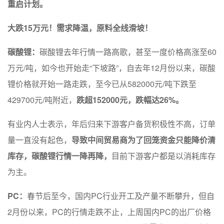
重启计划。
大跌15万元！需求降温，原料全线滑坡！
碳酸锂：
碳酸锂去年行情一路高歌，甚至一度价格高涨至60
万元/吨，如今也开始走“下坡路”，自去年12月份以来，碳酸
锂价格就开始一路走跌，至今已从582000元/吨下跌至
429700元/吨附近，
跌超152000元，跌幅达26%。
有业内人士表示，年后归来下游客户备货积极性不高，订单
量一直没有起色，
导致中间贸易商为了回笼资金只能降价清
库存，碳酸锂行情一降再降，
目前下游客户都是以消耗库存
为主。
PC：
春节后至今，国内PC行业开工及产量不断攀升，但自
2月份以来，PC的行情走跌不止，上周国内PC的出厂价格