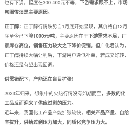
也有下调，幅度在300-400元不等，
下游需求跟不上，市场
氛围惨淡是主要原因。
正丁醇：
正丁醇行情跌势自1月底开始显现，其价格自12月
底至今已
下降1000元/吨，
主要原因在于
下游需求不足，厂
家库存高位，销售压力较大之下降价促销。
但广化君认为，
正丁醇持续大幅让利后，下游用户逢低补单，若成交好转，
价格还是有望出现回调。
供需错配下，产能还在盲目扩张！
2023年归来，想象中的火热行情没有如期而至，
多数的化
工品反而迎来了供应过剩的压力。
近年来，我国化工产品产能扩张较快，
相关产品产量、自给
率提升，供给过剩压力加大，同质化竞争压力大。