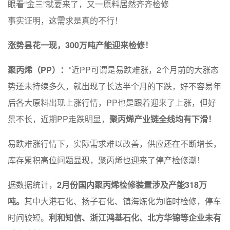
眼看“金三”就要来了，又一原料居然齐齐检修
事实证明，这需求是真的不行！
涨势昙花一现，
300万吨产能迎来检修！
聚丙烯（PP）：
*近PP可谓是易跌难涨，2个月前的大涨态
势还未持续多久，就出现了长达半个月的下跌，好不容易年
后各大原料出现上涨行情，PP也是跟着迎来了上涨，但好
景不长，近期PP走跌明显，
聚丙烯产业链全线均有下滑！
易跌难涨行情下，实际需求难以改善，供应还在不断增长，
库存累积高位问题显现，聚丙烯也迎来了停产检修潮！
据数据统计，
2月份国内聚丙烯检修装置涉及产能318万
吨。
其中大港石化、扬子石化、镇海炼化为临时检修，停车
时间较短。
利和知信、浙江鸿基石化、北方华锦等企业未有