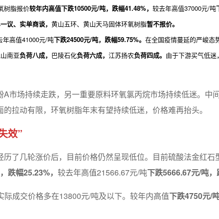
环氧树脂报价
较年内高值下跌10500元/吨，跌幅41.48%，
较去年高值37000元/吨
单一议、实单商谈，
黄山五环、黄山天马固体环氧树脂
暂不报价。
年高值41000元/吨
下跌24500元/吨，跌幅59.75%。
在全国疫情蔓延的严峻态
昆山南亚
负荷八成，
巴陵石化
负荷六成，
江苏扬农
负荷四成。
由于下游买气低迷，
酚A市场持续走跌，另一重要原料环氧氯丙烷市场持续低迷。中
面的拉动有限，环氧树脂年末有望持续低迷，价格难再抬头。
失效”
了几轮涨价后，目前价格仍然呈现低位。目前硫酸法金红石型钛白粉
吨，跌幅25.23%，
较去年高值21566.67元/吨
下跌5666.67元/吨，
实际成交价格多在13800元/吨及以下。较年内高值
下跌4750元/