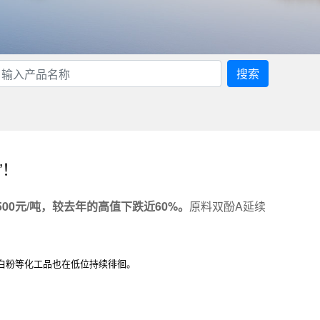
搜索
”！
500元/吨，较去年的高值下跌近60%。
原料双酚A延续
白粉等化工品也在低位持续徘徊。