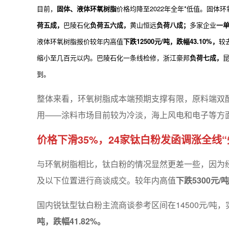
目前，
固体、液体环氧树脂
价格均降至2022年全年*低值。固体
荷五成，
巴陵石化
负荷五六成，
黄山恒远
负荷八成；
多家企业
一
液体环氧树脂报价较年内高值
下跌12500元/吨，跌幅43.10%，
较去
缩小至几百元以内。巴陵石化一条线检修，浙江豪邦
负荷七成，
到。
整体来看，环氧树脂成本端预期支撑有限，原料端双
用——涂料市场目前较为冷淡，海上风电和电子等方
价格下滑35%，24家钛白粉发函调涨全线“
与环氧树脂相比，钛白粉的情况显然更差一些，因为经历
及以下位置进行商谈成交。较年内高值
下跌5300元/
国内锐钛型钛白粉主流商谈参考区间在14500元/吨，
吨，跌幅41.82%。