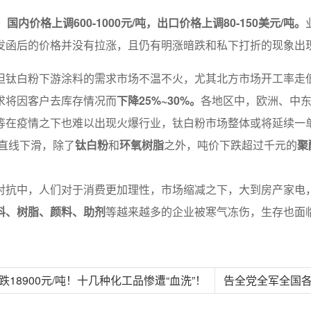
，
国内价格上调600-1000元/吨，出口价格上调80-150美元/吨。
发函后的价格并没有拉涨，且仍有明涨暗跌和私下打折的现象出
但钛白粉下游涂料的需求市场不温不火，尤其北方市场开工率走
求将因客户去库存情况而
下降25%~30%。
各地区中，欧洲、中
等在疫情之下也难以出现火爆行业，钛白粉市场整体或将延续一
是直线下滑，除了
钛白粉
和
环氧树脂
之外，吨价下跌超过千元的
聚
对抗中，人们对于消费更加理性，市场缩减之下，大到房产家电
料、树脂、颜料、助剂
等越来越多的企业被寒气冻伤，生存也面
跌18900元/吨！十几种化工品惨遭“血洗”！
告全党全军全国各