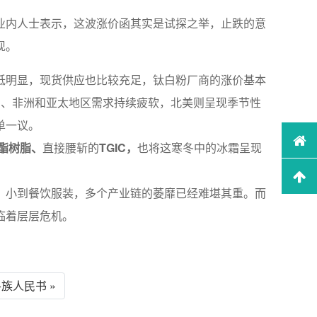
业内人士表示，这波涨价函其实是试探之举，止跌的意
现。
低明显，现货供应也比较充足，钛白粉厂商的涨价基本
东、非洲和亚太地区需求持续疲软，北美则呈现季节性
单一议。
酯树脂、
直接腰斩的
TGIC，
也将这寒冬中的冰霜呈现
，小到餐饮服装，多个产业链的萎靡已经难堪其重。而
临着层层危机。
族人民书 »