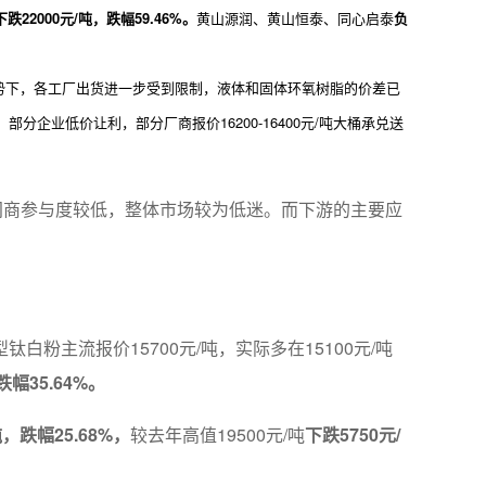
下跌22000元/吨，跌幅59.46%。
黄山源润、黄山恒泰、同心启泰
负
势下，各工厂出货进一步受到限制，液体和固体环氧树脂的价差已
部分企业低价让利，部分厂商报价16200-16400元/吨大桶承兑送
间商参与度较低，整体市场较为低迷。而下游的主要应
主流报价15700元/吨，实际多在15100元/吨
跌幅35.64%。
吨，跌幅25.68%，
较去年高值19500元/吨
下跌5750元/