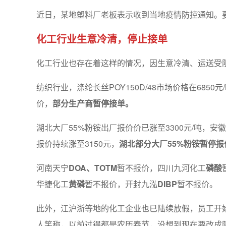
近日，某地塑料厂老板表示收到当地疫情防控通知。
化工行业生意冷清，停止接单
化工行业也存在着这样的情况，因生意冷清、运送受
纺织行业，涤纶长丝POY150D/48市场价格在6850元/吨
价，
部分生产商暂停接单。
湖北大厂55%粉铵出厂报价价已涨至3300元/吨，
报价持续涨至3150元，
湖北部分大厂55%粉铵暂停报
河南天宁
DOA、TOTM
暂不报价，四川九河化工
磷酸
华捷化工
黄磷
暂不报价，开封九泓
DIBP
暂不报价。
此外，江沪浙等地的化工企业也已陆续放假，员工开
人笑称，以前过得都是农历春节，没想到现在要改成阳