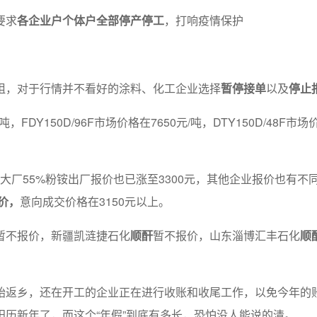
要求
各企业户个体户全部停产停工
，打响疫情保护
阻，对于行情并不看好的涂料、化工企业选择
暂停接单
以及
停止
，FDY150D/96F市场价格在7650元/吨，DTY150D/48F市场
安徽大厂55%粉铵出厂报价也已涨至3300元，其他企业报价也有
价，
意向成交价格在3150元以上。
暂不报价，新疆凯涟捷石化
顺酐
暂不报价，山东淄博汇丰石化
顺
始返乡，还在开工的企业正在进行收账和收尾工作，以免今年的
历新年了，而这个“年假”到底有多长，恐怕没人能说的清。