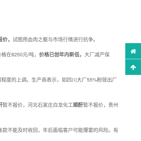
报价，
试图用血肉之躯与市场行情进行抗争。
价格在8250元/吨，
价格已创年
内新低，
大厂减产保
不同程度的上调。生产商表示，如四川大厂55%粉铵出厂
酐
暂不报价，河北石家庄白龙化工
顺酐
暂不报价，贵州
账款不能及时收回，年后面临客户可能爆雷的风险。有