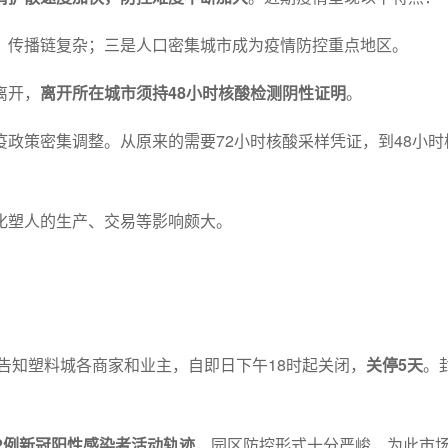
、传播链复杂；三是人口密集城市成为疫情防控重点地区。
离开，
离开所在城市须持48小时核酸检测阴性证明
。
政策密集调整。从原来的需要72小时核酸采样凭证，到48小时
化塑人的生产、交易等影响颇大。
告知塑料城各商家和业主，自即日下午18时起关闭，
关停5天
。
2例新冠阳性感染者活动轨迹
，园区防控形式十分严峻，为此市