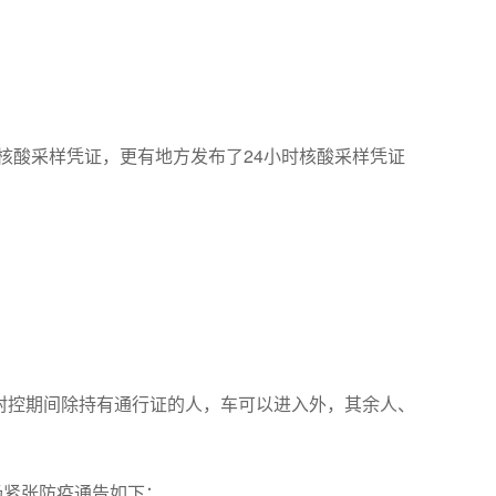
核酸采样凭证，更有地方发布了24小时核酸采样凭证
封控期间除持有通行证的人，车可以进入外，其余人、
场紧张防疫通告如下：