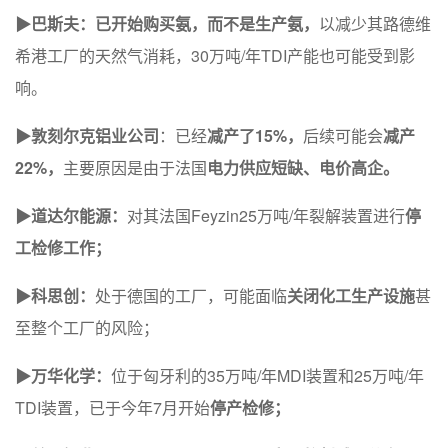
▶
巴斯夫：
已开始购买氨，而不是生产氨，
以减少其路德维
希港工厂的天然气消耗，30万吨/年TDI产能也可能受到影
响。
▶
敦刻尔克铝业公司
：已经
减产了15%，
后续可能会
减产
22%，
主要原因是由于法国
电力供应短缺、电价高企。
▶
道达尔能源：
对其法国Feyzin25万吨/年裂解装置进行
停
工检修工作；
▶
科思创：
处于德国的工厂，可能面临
关闭化工生产设施
甚
至整个工厂的风险；
▶
万华化学：
位于匈牙利的35万吨/年MDI装置和25万吨/年
TDI装置，已于今年7月开始
停产检修；