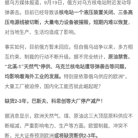
据乌方媒体报道，9月19日，俄方对乌方核电站附近发动导
弹袭击。目前已经导致该
核电站一个液压装置关闭、三条高
压电源线被切断，大量电力设备被摧毁，短期内难以恢复
，
对当地生产、生活均造成了影响。
事实如何，目前俄方暂未回应。但自俄乌战争以来，多方相
互约束、制裁的行动不断升级。据不完全统计，
原油禁售、
“北溪-1”天然气*停供、乌克兰核电站遭导弹袭击等问题，
均影响着海外工业的发展。
特别是依靠俄乌供应的欧洲*，
大量工厂被迫停，国内化工能否就此崛起呢？
缺货2-3年，巴斯夫、科思创等大厂停产减产！
据消息显示，欧洲天然气、煤、原油这三大顶层原料供应不
断缩减，严重影响电力、生产等方面。欧盟制裁、冲突不
断，光大证券预测欧洲
或将缺货断供2-3年。