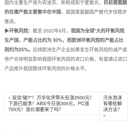
国内主要生产商为安迪苏、新和成和宁夏紫光，
目前蛋氨酸
的在建产能主要集中在中国
，我国蛋氨酸国产替代步伐稳步
推进。
▶环氧丙烷：
截至 2022年8月，
我国为全球*大的环氧丙烷
生产国，产能占比约为 30%，而欧洲环氧丙烷的产能占比
则约为25%。
后续欧洲生产企业如果发生环氧丙烷的减产或
停产也将明显影响我国环氧丙烷的进口价格，有望通过进口
产品推升我国整体环氧丙烷的价格水平。
« 双双“破7”！万华化学带头狂涨2500元！
污水泡沫
下游已崩溃！ABS今日涨300元，PC涨
有哪些解
750元！涨价潮要来了吗？
决方法？
»