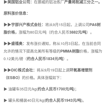
▶美国铝业公司：
在挪威的铝冶炼厂
产量将削减三分之一。
原料涨价信息：
▶▶宇部兴产株式会社：
将从9月15日起，上调公司
PA6树
脂价格，
涨幅为80日元/吨（约合人民币
3882元/吨
）。
▶▶盛
禧奥：
发布涨价通知，称从10月3日起，在当前合同
允许的情况下提高北美所有等级的
PMMA树脂
价格，涨幅为
0.12美元/磅（
约合人民币1834元/吨
）。
▶▶DIC株式会社：
将从9月19日起上调
环氧基增塑剂
（ESBO）
的价格。具体涨幅如下：
▶ 油罐车35日元/kg(
约合人民币1700元/吨
)；
▶ 罐头和桶装40日元/kg(
约合人民币1943元/吨
)。