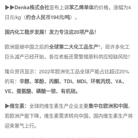
▶▶Denka株式会社
宣布上调
苯乙烯单体
的价格，涨幅为4
日元/kg（
约合人民币194元/吨
）。
国内化工稳步发展！发力专注这20项产品！
欧洲是继中国之后的
全球第二大化工品生产*
，现许多化工
巨头减产已经开始，各位老板还需警惕原料供应短缺风险！
隆众资讯显示：2022年欧洲化工品全球产能占比超过20%
的有：
辛醇、苯酚、丙酮、TDI、MDI、环氧丙烷、VA、
VE、蛋氨酸、磷酸一铵、有机硅。
▶维生素：
全球的维生素生产企业主要
集中在欧洲和中国
，
若欧洲产能下降，维生素需求转向中国，国内维生素生产将
迎来景气上行。