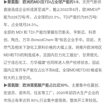
▶聚氨酯：欧洲的MDI及TDI占全球产能的1/4
，天然气断供
直接造成企业听成甚至减产，截止2022年8月，欧洲MDI产
能为228万吨/年，占全球的23.3%，TDI产能约为85万吨/
年，占全球月24.3%。
全部的 MDI 和 TDI 产能均掌握在巴斯夫、亨斯迈、科思
创、陶氏、万华-BorsodChem 等*知名企业手中。目前，天
然气及相关下游化工原料价格的大幅上涨，将推升欧洲地区
MDI和TDI的制造成本，且国内巨力化工烟台*、甘肃银光、
辽宁连石化工、万华福建*也同样进入停产检修状态，因此
国内正常开车产能仅占比不到8成，全球MDI和TDI价格或有
较大的上涨空间。
▶蛋氨酸：欧洲蛋氨酸产能占比近30%
，主要集中在赢创、
安迪苏、诺伟司、住友等工厂。2020年前四大生产企业的
市场占有率达到 80%,行业集中度很高，整体开工率较低。