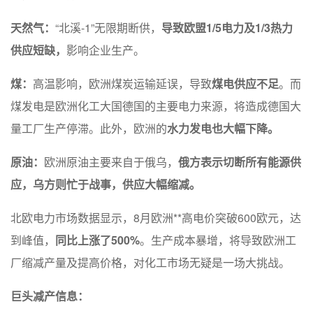
天然气：
“北溪-1”无限期断供，
导致欧盟1/5电力及1/3热力
供应短缺，
影响企业生产。
煤：
高温影响，欧洲煤炭运输延误，导致
煤电供应不足
。而
煤发电是欧洲化工大国德国的主要电力来源，将造成德国大
量工厂生产停滞。此外，欧洲的
水力发电也大幅下降。
原油：
欧洲原油主要来自于俄乌，
俄方表示切断所有能源供
应，乌方则忙于战事，供应大幅缩减。
北欧电力市场数据显示，8月欧洲**高电价突破600欧元，达
到峰值，
同比上涨了500%
。生产成本暴增，将导致欧洲工
厂缩减产量及提高价格，对化工市场无疑是一场大挑战。
巨头减产信息：