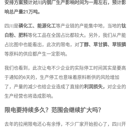
安排方案预计对川内钢厂生产影响时间为一周左右，预计影
响总产量21万吨。
四川是
磷化工、能源化工
等产业链的产能集中地，当地的
钛
白粉、肥料
等化工品在全国占比都较大。另外，我们从产能
占比图中也能看出，此次的限电，对
丁醇、草甘膦、草铵膦
等原料的供应都产生一定影响。
我们也看到，此次让电不少企业的实际停工时间其实是要高
于通知的6天的，生产停工也意味着原料断供的风险增加
了，产量的减少也给企业造成了直接的
利润损失，
对企业的
生产经营也将造成影响。
限电要持续多久？范围会继续扩大吗？
去年的拉闸限电还心有余悸，不少厂家开始担心了，四川开