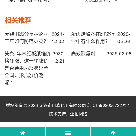
相关推荐
无锡田鑫分享---企业
2021-
聚丙烯酰胺在印染行
2020-
工厂如何防范火灾？
12-02
业中有什么作用？
05-26
头条 |年末纸板纸箱价
2020-
高效除氟剂
2025-02-08
格狂涨，这一轮涨价
12-21
是否会由局部蔓延至
全国，形成涨价潮
呢？
版权所有 © 2026 无锡市田鑫化工有限公司
苏ICP备09056722号-1
技术支持：
企拓网络