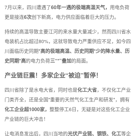
7月以来，四川遭遇了
60年一遇的极端高温天气，
用电负荷
更是接连
6次
创下新高，电力供应面临着巨大的压力。
持续的高温导致主要江河的来水量大量减少，然而四川省水
电装机占比超过80%，这就导致电力严重供应不足，如今四
川面临历史同期
*高的极端高温、历史同期*少的降水量、历
史同期*高
的电力负荷
三“*”叠加
的局面。
产业链巨震！多家企业“被迫”暂停！
四川省除了是水电大省，同时也是
化工大省
，不仅化工产业
门类齐全，还是全国*重要的天然气化工生产和研发*，拥有
化
工企业超1000家，
整整停工6日，无疑是对这些化工企业
产业链的巨大冲击！
让电消息发出后，四川当地的
光伏产业链、钢铁、化工
等企