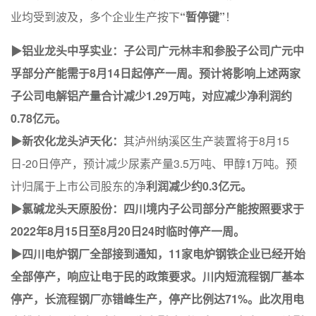
业均受到波及，多个企业生产按下
“暂停键”
！
▶铝业龙头中孚实业：子公司广元林丰和参股子公司广元中
孚部分产能需于8月14日起停产一周。预计将影响上述两家
子公司电解铝产量合计减少1.29万吨，对应减少净利润约
0.78亿元。
▶新农化龙头泸天化：
其泸州纳溪区生产装置将于8月15
日-20日停产，预计减少尿素产量3.5万吨、甲醇1万吨。预
计归属于上市公司股东的净
利润减少约0.3亿元。
▶氯碱龙头天原股份：四川境内子公司部分产能按照要求于
2022年8月15日至8月20日24时临时停产一周。
▶四川电炉钢厂全部接到通知，11家电炉钢铁企业已经开始
全部停产，响应让电于民的政策要求。川内短流程钢厂基本
停产，长流程钢厂亦错峰生产，停产比例达71%。此次用电