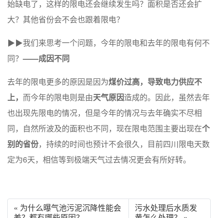
始缺电了，这样的限电还会继续发生吗？面积是否还会扩
大？其他省份会不会也跟着限电？
▶▶我们来思考一个问题，今年的限电和去年的限电有何不
同？
——
成因不同
去年的限电更多的原因是因为
煤价过高，导致电力供应不
上，
而今年的限电则是由
天气原因
造成的。因此，虽然去年
也出现先限电的情况，但是今年的情况与去年确实不尽相
同，自然所波及的面积也不同，现在限电范围主要出现在
个
别的省份
，持续的时间也预计不会很久，目前四川限电天数
定为6天，相信等到极端天气过去情况更会有所好转。
« 为什么曝气池污泥沉降性能会
污水处理后水质发
差？都有哪些原因？
黄怎么处理？ »