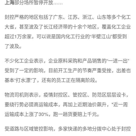
上海
部分场所暂停开放……
封控严格的地区包括了广东、江苏、浙江、山东等多个化工
大省，甚至波及了长江经济带的十余个地区，覆盖化工企业
超过1万余家，可以说是国内化工行业的“半壁江山”都受到
了波及。
不少化工企业表示，企业原料采购和产品销售的“一进一出”
受到了一定的影响，目前开工生产的节奏严重受挫，出差也
基本“打水漂”了，还有的员工正在隔离阶段。
物流司机则表示，疫情封控区、管控区、防范区层层设卡，
要绕行势必提高运输成本，再加上近期油价飙升，*近一周
运输成本上涨了30%，跑一趟货要赔上千元。
受道路与区域管控影响，多家快递的多地分拨中心处于封控