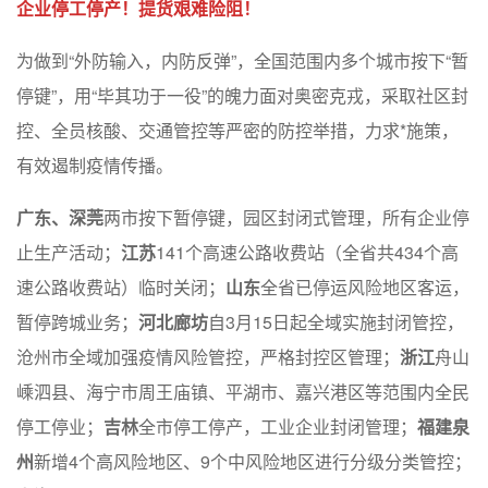
企业停工停产！提货艰难险阻！
为做到“外防输入，内防反弹”，全国范围内多个城市按下“暂
停键”，用“毕其功于一役”的魄力面对奥密克戎，采取社区封
控、全员核酸、交通管控等严密的防控举措，力求*施策，
有效遏制疫情传播。
广东、深莞
两市按下暂停键，园区封闭式管理，所有企业停
止生产活动；
江苏
141个高速公路收费站（全省共434个高
速公路收费站）临时关闭；
山东
全省已停运风险地区客运，
暂停跨城业务；
河北廊坊
自3月15日起全域实施封闭管控，
沧州市全域加强疫情风险管控，严格封控区管理；
浙江
舟山
嵊泗县、海宁市周王庙镇、平湖市、嘉兴港区等范围内全民
停工停业；
吉林
全市停工停产，工业企业封闭管理；
福建泉
州
新增4个高风险地区、9个中风险地区进行分级分类管控；