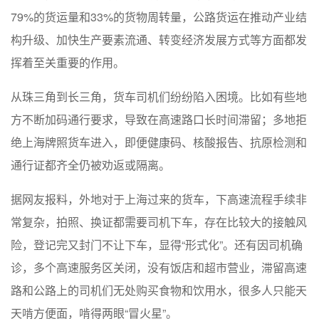
79%的货运量和33%的货物周转量，公路货运在推动产业结
构升级、加快生产要素流通、转变经济发展方式等方面都发
挥着至关重要的作用。
从珠三角到长三角，货车司机们纷纷陷入困境。比如有些地
方不断加码通行要求，导致在高速路口长时间滞留；多地拒
绝上海牌照货车进入，即便健康码、核酸报告、抗原检测和
通行证都齐全仍被劝返或隔离。
据网友报料，外地对于上海过来的货车，下高速流程手续非
常复杂，拍照、换证都需要司机下车，存在比较大的接触风
险，登记完又封门不让下车，显得“形式化”。还有因司机确
诊，多个高速服务区关闭，没有饭店和超市营业，滞留高速
路和公路上的司机们无处购买食物和饮用水，很多人只能天
天啃方便面，啃得两眼“冒火星”。