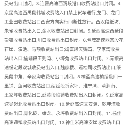
费站出口封闭。3.连霍高速西渭段港口收费站出口封闭。4.
京昆高速西禹段韩城收费站入口禁止货车通行,龙门、龙门
工业园收费站出口西安方向实行间断性放行。西汉段纸坊、
朱雀收费站出入口,金水收费站出口封闭。5.延西高速西延段
彭镇收费站出口,川口收费站出口封闭。6.包茂高速西富段花
石崖、演池、马额收费站出口;靖富段天赐湾、李家湾收费
站出入口;榆靖段王则湾、小壕兔收费站出口封闭。7.青银高
速绥定段双城收费站出入口,魏家楼、巡检司收费站出口,绥
吴段中角、辛家沟收费站出口封闭。8.榆蓝高速榆绥段四十
里铺、鱼河收费站出口,绥延段折家坪、淮宁湾、清涧南、
王家坪收费站出口,延黄段临镇收费站出入口封闭。9.延定高
速吴起北收费站出口封闭。10.延延高速文安驿、乾坤湾收
费站出口,青化砭、蟠龙、永坪收费站出入口封闭。11.榆佳
高速通镇收费站出口封闭。12.神佳米高速安崖收费站出口