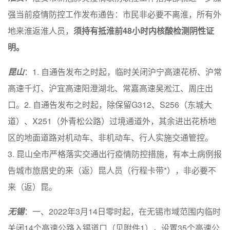
强当前疫情防控工作发布通告：市民非必要不离淮，所有外
地来淮返淮人员，
须持有抵淮前48小时内核酸检测阴性证
明。
昆山
：1. 自通告发布之时起，临时关闭沪宁高速花桥、沪常
高速千灯、沪宜高速阳澄湖北、常嘉高速吴淞江、周庄出
口。2. 自通告发布之时起，除保留G312、S256（东城大
道）、X251（外青松公路）过境通道外，其余进出花桥地
区的地面道路对机动车、非机动车、行人实施交通管控。
3. 昆山全市严格落实交通出行疫情防控措施，有本土病例报
告城市旅居史的来（返）昆人员（行程卡带*），非必要不
来（返）昆。
无锡
：一、2022年3月14日零时起，在无锡市域范围内临时
关闭14个高速公路入锡道口（见附件1），设置35个高速公