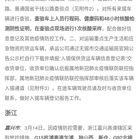
路、普通国省干线公路查验点（见附件2）。对所有来锡车
辆进行查验，
查验车上人员行程码、健康码和48小时核酸检
测阴性证明，在查验点现场进行1次核酸采样
，配合做好信
息登记及其他疫情防控工作。二、对运输重点生产生活和应
急物资的货运车辆，承运公司通过无锡市交通运输局官网公
告公示栏自行下载并填报“入锡保供货运车辆信息登记表”交
收货单位，收货单位确认后报属地新冠肺炎疫情联防联控指
挥部，属地新冠肺炎疫情联防联控指挥部审核后落实该车辆
入锡通道（见附件3）。在途车辆驾驶员请及时与收货单位
联系，做好入锡车辆登记报告工作。
浙江
嘉兴市
：3月14日，因疫情防控需要，浙江嘉兴高速辖区采
取管控措施，
G15杭浦高速乍浦、独山西、新仓，G92北接