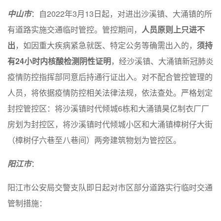
中山市
：自2022年3月13日起，对进出沙溪镇、大涌镇的所
有道路实施交通临时管控。管控期间，
人员原则上只进不
出
，如因重大疾病紧急就医、特定公务等确需出入的，
须持
有24小时内核酸检测阴性证明
，经沙溪镇、大涌镇新冠肺炎
疫情防控指挥部同意后持通行证出入。对不配合管控管理的
人员，将依据疫情防控相关法律法规，依法查处。严格划定
封控管控区：将沙溪镇时代倾城6栋和大涌镇昊亿制衣厂厂
房划为封控区，将沙溪镇时代倾城小区和大涌镇樟树仔大街
（樟树仔六巷至八巷间）两旁建筑物划为管控区。
阳江市
：
阳江市公安局交警支队即日起对市区部分道路实行临时交通
管制措施：