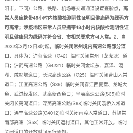
阳市，下同）公路、铁路、机场等交通通道设置查验点，
离
常人员应携带48小时内核酸检测阴性证明且健康码为绿码方
可离常；涉疫地区来常人员应携带48小时内核酸检测阴性证
明且健康码为绿码并符合省、市相关要求方可入常。
2、自
2022年3月13日8时起，
临时关闭常州境内高速公路部分道
口
，具体为：沪蓉高速（G42）临时关闭常州（龙虎塘）道
口；沪武高速公路（G4221）临时关闭金坛东、嘉泽、滆
湖、戚墅堰道口；长深高速公路（G25）临时关闭曹山入常
道口；江宜高速公路（S39）临时关闭春江西夏墅、龙城大
道、武进经发区、武高新西道口；阜溧高速公路(S35)临时
关闭长荡湖道口；溧芜高速公路(S68)临时关闭汤桥入常道
口；溧宁高速公路(G4012)临时关闭南渡入常道口，苏锡常
南部高速（S58）临时关闭运村道口，其他正常开放。临时
关闭道口的开放时间另行通知。