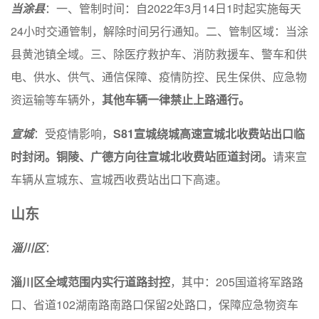
当涂县
：一、管制时间：自2022年3月14日1时起实施每天
24小时交通管制，解除时间另行通知。二、管制区域：当涂
县黄池镇全域。三、除医疗救护车、消防救援车、警车和供
电、供水、供气、通信保障、疫情防控、民生保供、应急物
资运输等车辆外，
其他车辆一律禁止上路通行。
宣城
：受疫情影响，
S81宣城绕城高速宣城北收费站出口临
时封闭。铜陵、广德方向往宣城北收费站匝道封闭。
请来宣
车辆从宣城东、宣城西收费站出口下高速。
山东
淄川区
：
淄川区全域范围内实行道路封控
，其中：205国道将军路路
口、省道102湖南路南路口保留2处路口，保障应急物资车