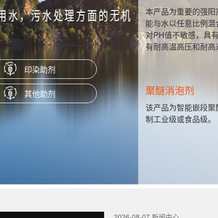
性硬脂酸
本产品为重要的强阳
、隔离剂、
能与水以任意比例混
对PH值不敏感，具
有耐高温高压和耐高
印染助剂
聚醚消泡剂
其他助剂
H值很宽的
该产品为智能嵌段聚
制工业级或食品级。
2026-08-07 新闻中心