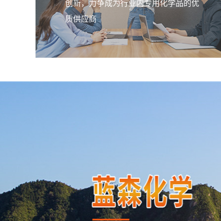
创新，力争成为行业内专用化学品的优
质供应商
橡胶脱模剂
该乳液均匀的包覆在胶粒表面，使胶
间产生一个滑移界面，阻隔了胶粒间
触，阻止了接触性粘结。
橡胶隔离剂