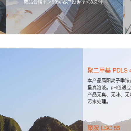
成品合格率＞99% 客户投诉率＜3次/年
聚二甲基 PDLS 
粒与胶粒之
本产品属阳离子季铵
的直接接
呈真溶液。pH值适应范
产品无臭、无味、无
污水处理。
聚胺 LSC 55