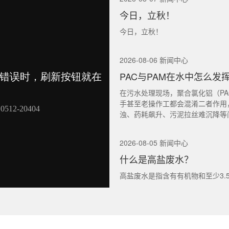
今日，立秋！
今日，立秋！
2026-08-06 新闻中心
PAC与PAM在水中怎么发
在污水处理现场，聚合氯化铝（PA
手甚至老操作工都会混淆二者作用
浊、药耗飙升、污泥拉丝难沉降等
2026-08-05 新闻中心
什么是高盐废水？
高盐废水是指含有有机物和至少3.