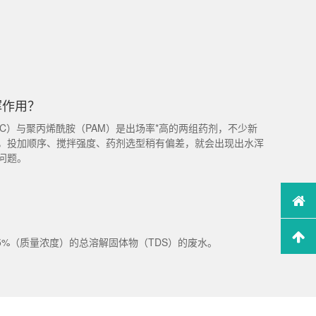
挥作用？
C）与聚丙烯酰胺（PAM）是出场率*高的两组药剂，不少新
，投加顺序、搅拌强度、药剂选型稍有偏差，就会出现出水浑
问题。
5%（质量浓度）的总溶解固体物（TDS）的废水。