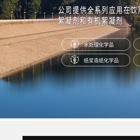
本产品是一种通过特定工艺制成的水
盐，适用于橡胶塑料产品作为抗粘剂
脱模剂、防粘剂使用。
水处理化学品
聚季铵盐系列（PQ-10）
纸浆造纸化学品
产品为阳离子聚合物，易溶于水，在P
范围内保持很好的稳定性。