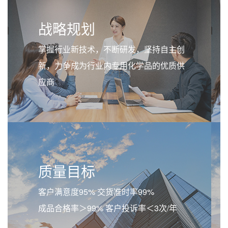
战略规划
掌握行业新技术，不断研发，坚持自主创
新，力争成为行业内专用化学品的优质供
应商
质量目标
客户满意度95% 交货准时率99%
成品合格率＞99% 客户投诉率＜3次/年