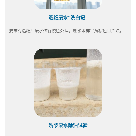
造纸废水“洗白记”
要求对造纸厂废水进行脱色处理，原水水样呈黄棕色且浑浊。
洗浆废水除油试验