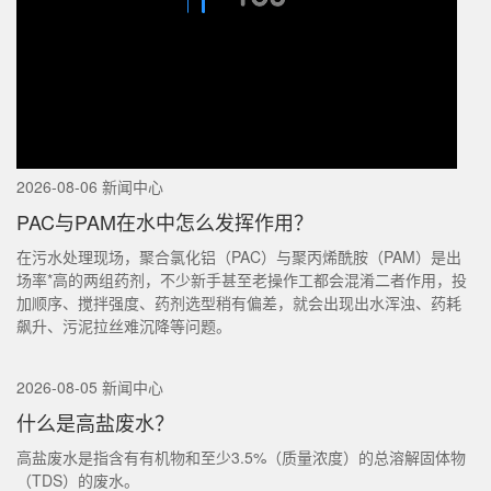
2026-08-06 新闻中心
PAC与PAM在水中怎么发挥作用？
在污水处理现场，聚合氯化铝（PAC）与聚丙烯酰胺（PAM）是出
场率*高的两组药剂，不少新手甚至老操作工都会混淆二者作用，投
加顺序、搅拌强度、药剂选型稍有偏差，就会出现出水浑浊、药耗
飙升、污泥拉丝难沉降等问题。
2026-08-05 新闻中心
什么是高盐废水？
高盐废水是指含有有机物和至少3.5%（质量浓度）的总溶解固体物
（TDS）的废水。