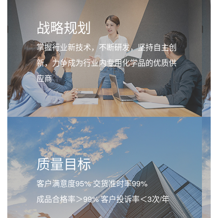
战略规划
掌握行业新技术，不断研发，坚持自主创
新，力争成为行业内专用化学品的优质供
应商
质量目标
客户满意度95% 交货准时率99%
成品合格率＞99% 客户投诉率＜3次/年