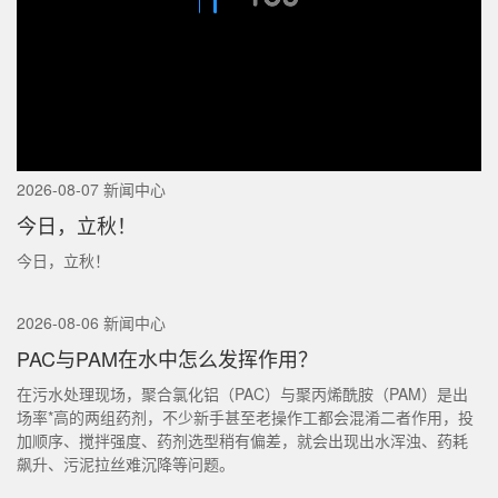
2026-08-07 新闻中心
今日，立秋！
今日，立秋！
2026-08-06 新闻中心
PAC与PAM在水中怎么发挥作用？
在污水处理现场，聚合氯化铝（PAC）与聚丙烯酰胺（PAM）是出
场率*高的两组药剂，不少新手甚至老操作工都会混淆二者作用，投
加顺序、搅拌强度、药剂选型稍有偏差，就会出现出水浑浊、药耗
飙升、污泥拉丝难沉降等问题。