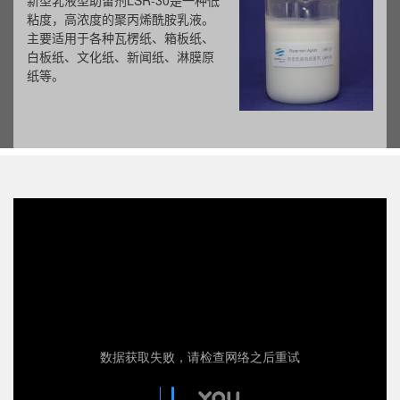
新型乳液型助留剂LSR-30是一种低
粘度，高浓度的聚丙烯酰胺乳液。
主要适用于各种瓦楞纸、箱板纸、
白板纸、文化纸、新闻纸、淋膜原
纸等。