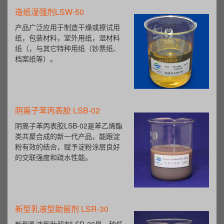
造纸湿强剂LSW-50
产品广泛应用于制造干燥或擦试用
纸，包装材料，室外用纸，湿材料
纸（，与其它特种用纸（钞票纸、
档案纸等）。
阴离子苯丙表胶 LSB-02
阴离子苯丙表胶LSB-02是苯乙烯酯
类共聚合成的新一代产品，能跟淀
粉有效的结合，赋予淀粉涂层良好
的交联强度和疏水性能。
新型乳液型助留剂 LSR-30