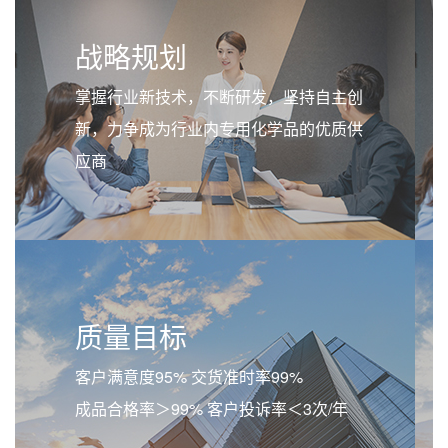
战略规划
掌握行业新技术，不断研发，坚持自主创
新，力争成为行业内专用化学品的优质供
应商
质量目标
客户满意度95% 交货准时率99%
成品合格率＞99% 客户投诉率＜3次/年