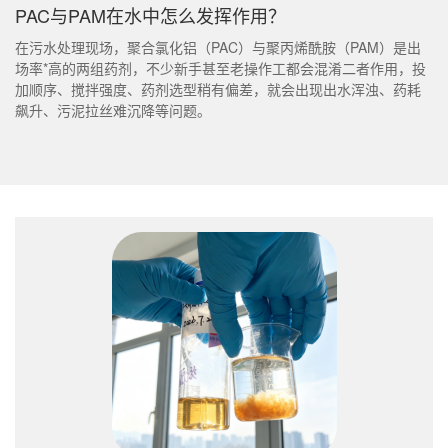
PAC与PAM在水中怎么发挥作用？
在污水处理现场，聚合氯化铝（PAC）与聚丙烯酰胺（PAM）是出
场率*高的两组药剂，不少新手甚至老操作工都会混淆二者作用，投
加顺序、搅拌强度、药剂选型稍有偏差，就会出现出水浑浊、药耗
飙升、污泥拉丝难沉降等问题。