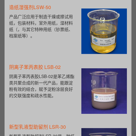
造纸湿强剂LSW-50
产品广泛应用于制造干燥或擦试用
纸，包装材料，室外用纸，湿材料
纸（，与其它特种用纸（钞票纸、
档案纸等）。
阴离子苯丙表胶 LSB-02
阴离子苯丙表胶LSB-02是苯乙烯酯
类共聚合成的新一代产品，能跟淀
粉有效的结合，赋予淀粉涂层良好
的交联强度和疏水性能。
新型乳液型助留剂 LSR-30