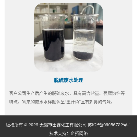
脱硫废水处理
客户公司生产后产生的脱硫废水，具有高含盐量、强腐蚀性等
特点。寄来的废水水样颜色呈“墨汁色”且有刺鼻的气味。
版权所有 © 2026 无锡市田鑫化工有限公司
苏ICP备09056722号-1
技术支持：
企拓网络