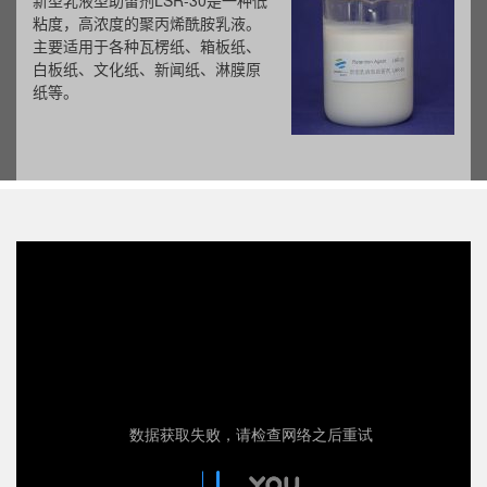
新型乳液型助留剂LSR-30是一种低
粘度，高浓度的聚丙烯酰胺乳液。
主要适用于各种瓦楞纸、箱板纸、
白板纸、文化纸、新闻纸、淋膜原
纸等。