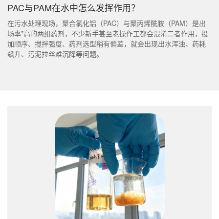
PAC与PAM在水中怎么发挥作用？
在污水处理现场，聚合氯化铝（PAC）与聚丙烯酰胺（PAM）是出
场率*高的两组药剂，不少新手甚至老操作工都会混淆二者作用，投
加顺序、搅拌强度、药剂选型稍有偏差，就会出现出水浑浊、药耗
飙升、污泥拉丝难沉降等问题。