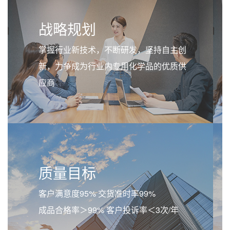
战略规划
掌握行业新技术，不断研发，坚持自主创
新，力争成为行业内专用化学品的优质供
应商
质量目标
客户满意度95% 交货准时率99%
成品合格率＞99% 客户投诉率＜3次/年