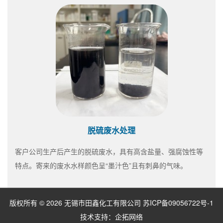
脱硫废水处理
客户公司生产后产生的脱硫废水，具有高含盐量、强腐蚀性等
特点。寄来的废水水样颜色呈“墨汁色”且有刺鼻的气味。
版权所有 © 2026 无锡市田鑫化工有限公司
苏ICP备09056722号-1
技术支持：
企拓网络