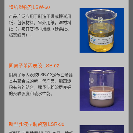
造纸湿强剂LSW-50
产品广泛应用于制造干燥或擦试用
纸，包装材料，室外用纸，湿材料
纸（，与其它特种用纸（钞票纸、
档案纸等）。
阴离子苯丙表胶 LSB-02
阴离子苯丙表胶LSB-02是苯乙烯酯
类共聚合成的新一代产品，能跟淀
粉有效的结合，赋予淀粉涂层良好
的交联强度和疏水性能。
新型乳液型助留剂 LSR-30