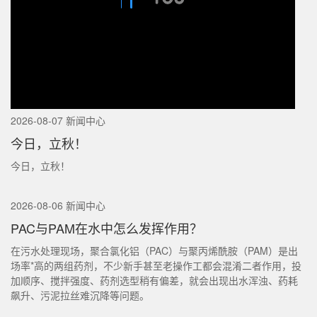
2026-08-07 新闻中心
今日，立秋！
今日，立秋！
2026-08-06 新闻中心
PAC与PAM在水中怎么发挥作用？
在污水处理现场，聚合氯化铝（PAC）与聚丙烯酰胺（PAM）是出
场率*高的两组药剂，不少新手甚至老操作工都会混淆二者作用，投
加顺序、搅拌强度、药剂选型稍有偏差，就会出现出水浑浊、药耗
飙升、污泥拉丝难沉降等问题。