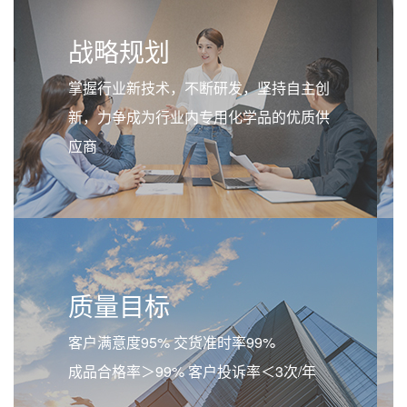
战略规划
掌握行业新技术，不断研发，坚持自主创
新，力争成为行业内专用化学品的优质供
应商
质量目标
客户满意度95% 交货准时率99%
成品合格率＞99% 客户投诉率＜3次/年