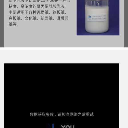
新型乳液型助留剂LSR-30是一种低
粘度，高浓度的聚丙烯酰胺乳液。
主要适用于各种瓦楞纸、箱板纸、
白板纸、文化纸、新闻纸、淋膜原
纸等。