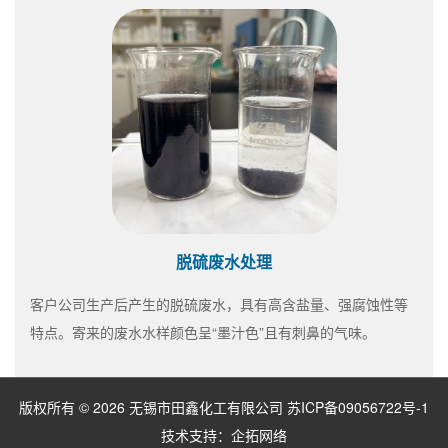
脱硫废水处理
客户公司生产后产生的脱硫废水，具有高含盐量、强腐蚀性等
特点。寄来的废水水样颜色呈“墨汁色”且有刺鼻的气味。
版权所有 © 2026 无锡市田鑫化工有限公司
苏ICP备09056722号-1
技术支持：
企拓网络